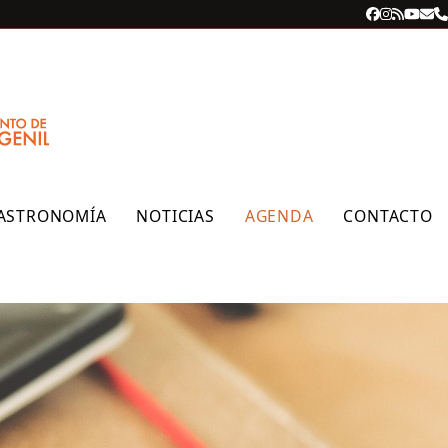
Facebook
Instagra
RSS
YouT
Cor
T
ele
ASTRONOMÍA
NOTICIAS
AGENDA
CONTACTO