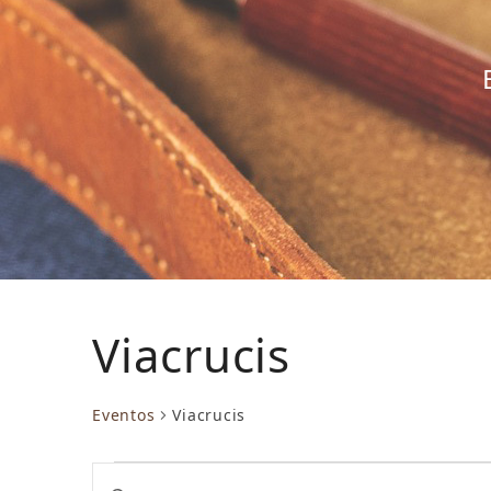
Viacrucis
Eventos
Viacrucis
E
N
Introduce