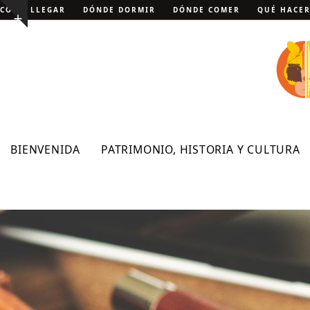
Skip
CÓMO LLEGAR
DÓNDE DORMIR
DÓNDE COMER
QUÉ HACE
Show
to
notice
content
BIENVENIDA
PATRIMONIO, HISTORIA Y CULTURA