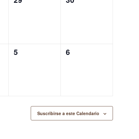
eventos,
eventos,
0
0
5
6
eventos,
eventos,
Suscribirse a este Calendario