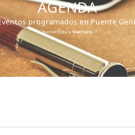
AGENDA
Eventos programados en Puente Geni
Bienvenida
»
Viacrucis