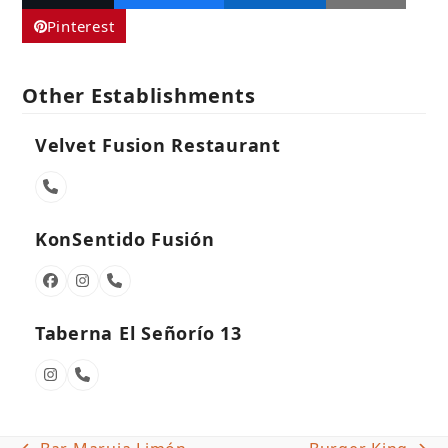
Pinterest
Other Establishments
Velvet Fusion Restaurant
Phone
Number
KonSentido Fusión
Facebook
Instagram
Phone
Number
Taberna El Señorío 13
Instagram
Phone
Number