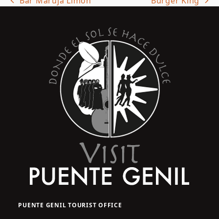
Bar Maruja Limón
Burger King
previous
next
post:
post:
PUENTE GENIL TOURIST OFFICE