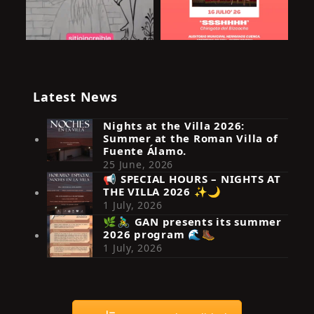
Latest News
Nights at the Villa 2026:
Summer at the Roman Villa of
Fuente Álamo.
25 June, 2026
📢 SPECIAL HOURS – NIGHTS AT
THE VILLA 2026 ✨🌙
Síguenos en Instagram
1 July, 2026
🌿🚴‍♂️ GAN presents its summer
2026 program 🌊🥾
1 July, 2026