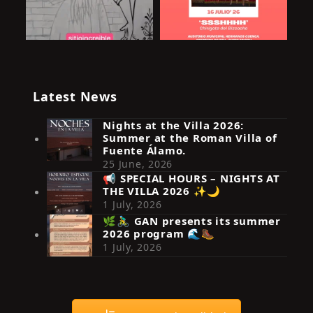
Latest News
Nights at the Villa 2026:
Summer at the Roman Villa of
Fuente Álamo.
25 June, 2026
📢 SPECIAL HOURS – NIGHTS AT
THE VILLA 2026 ✨🌙
Síguenos en Instagram
1 July, 2026
🌿🚴‍♂️ GAN presents its summer
2026 program 🌊🥾
1 July, 2026