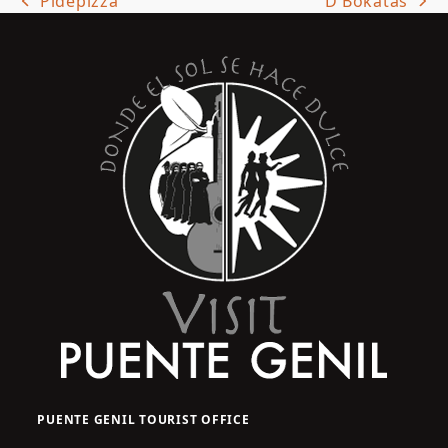
Pidepizza
D’Bokatas
previous
next
post:
post:
PUENTE GENIL TOURIST OFFICE