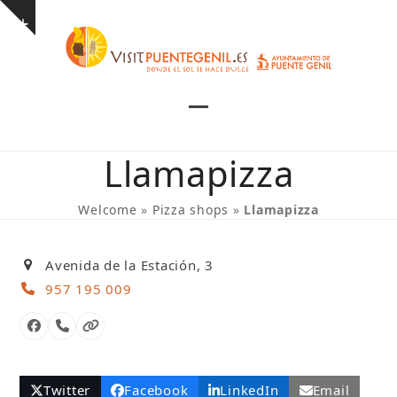
Skip
Show
to
notice
content
Open
Close
mobile
mobile
Llamapizza
menu
menu
Welcome
»
Pizza shops
»
Llamapizza
Avenida de la Estación, 3
957 195 009
Facebook
Phone
Website
Number
Twitter
Facebook
LinkedIn
Email