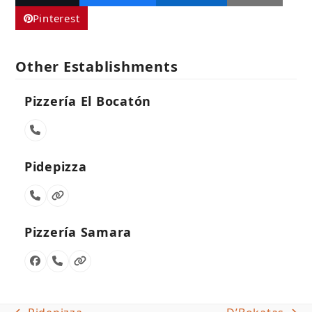
Pinterest
Other Establishments
Pizzería El Bocatón
Phone
Number
Pidepizza
Phone
Website
Number
Pizzería Samara
Facebook
Phone
Website
Number