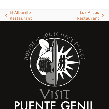
El Albarillo
Los Arcos
previous
next
Restaurant
Restaurant
post:
post: