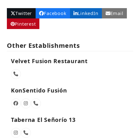
Twitter
Facebook
LinkedIn
Email
Pinterest
Other Establishments
Velvet Fusion Restaurant
Phone
Number
KonSentido Fusión
Facebook
Instagram
Phone
Number
Taberna El Señorío 13
Instagram
Phone
Number