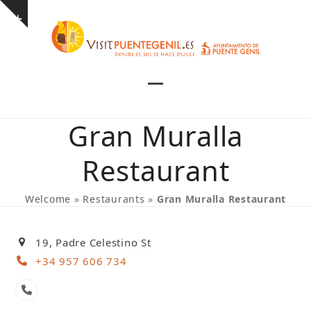
Skip
Show
to
notice
content
Open
Close
mobile
mobile
Gran Muralla
menu
menu
Restaurant
Welcome
»
Restaurants
»
Gran Muralla Restaurant
19, Padre Celestino St
+34 957 606 734
Phone
Number