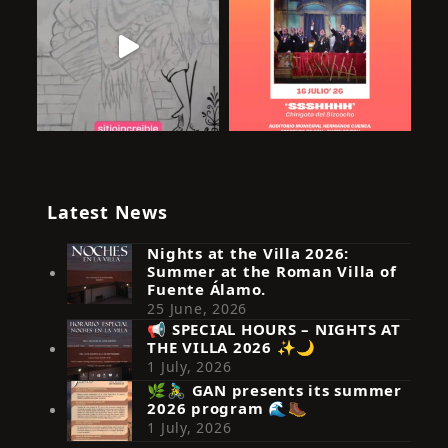
Latest News
Nights at the Villa 2026:
Summer at the Roman Villa of
Fuente Álamo.
25 June, 2026
📢 SPECIAL HOURS – NIGHTS AT
THE VILLA 2026 ✨🌙
Síguenos en Instagram
1 July, 2026
🌿🚴‍♂️ GAN presents its summer
2026 program 🌊🥾
1 July, 2026