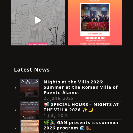
Latest News
Nights at the Villa 2026:
Summer at the Roman Villa of
Fuente Álamo.
25 June, 2026
📢 SPECIAL HOURS – NIGHTS AT
THE VILLA 2026 ✨🌙
Síguenos en Instagram
1 July, 2026
🌿🚴‍♂️ GAN presents its summer
2026 program 🌊🥾