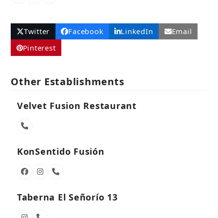
Number
Twitter
Facebook
LinkedIn
Email
Pinterest
Other Establishments
Velvet Fusion Restaurant
Phone
Number
KonSentido Fusión
Facebook
Instagram
Phone
Number
Taberna El Señorío 13