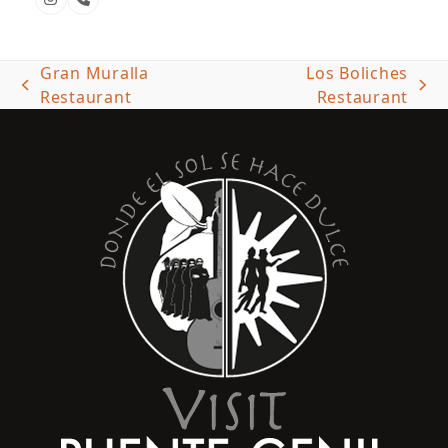
Instagram
Phone
Number
Gran Muralla
Los Boliches
previous
next
Restaurant
Restaurant
post:
post: