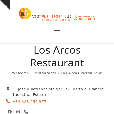
Skip
Show
to
notice
content
Open
Close
mobile
mobile
Los Arcos
menu
menu
Restaurant
Welcome
»
Restaurants
»
Los Arcos Restaurant
9, José Villafranca Melgar St (Huerto el Francés
Industrial Estate)
+34 628 250 977
Facebook
Instagram
Phone