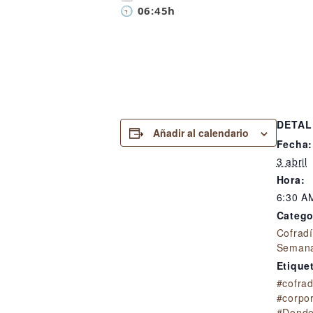
🕤 06:45h
DETAL
Añadir al calendario
Fecha:
3 abril
Hora:
6:30 A
Catego
Cofrad
Semana
Etique
#cofra
#corpor
#Donde