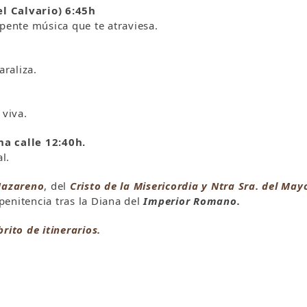
l Calvario) 6:45h
epente música que te atraviesa.
araliza.
 viva.
na calle 12:40h.
l.
Nazareno
, del
Cristo de la Misericordia y Ntra Sra. del May
enitencia tras la Diana del
Imperior Romano.
ibrito de itinerarios.