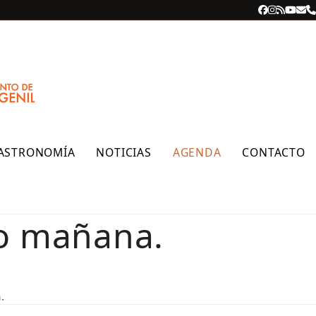
Facebook
Instagra
RSS
YouT
Cor
T
ele
ASTRONOMÍA
NOTICIAS
AGENDA
CONTACTO
o mañana.
.