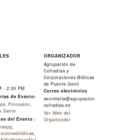
LES
ORGANIZADOR
Agrupación de
Cofradías y
Corporaciones Bíblicas
de Puente Genil
M - 2:00 PM
Correo electrónico
rías de Evento:
secretaria@agrupacion
ías
,
Procesión
,
cofradias.es
 Santa
Ver Web del
tas del Evento :
Organizador
diaspg
,
acionesbiblicas
,
ElSolSeHaceDul