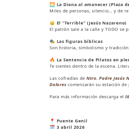
🌅
La Diana al amanecer (Plaza de
Miles de personas, silencio… y de r
👑
El “Terrible” (Jesús Nazareno)
El patrón sale a la calle y TODO se p
🎭
Las figuras bíblicas
Son historia, simbolismo y tradición
🔥
La Sentencia de Pilatos en ple
Te sientes dentro de la escena. Litera
Las cofradías de
Ntro. Padre Jesús 
Dolores
comenzarán su estación de p
Para más información descarga el
l
📍 Puente Genil
🗓️ 3 abril 2026