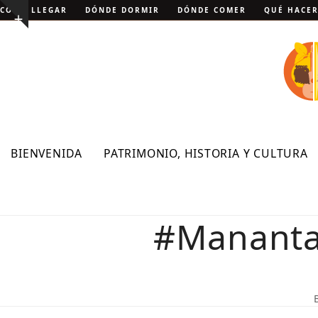
Skip
CÓMO LLEGAR
DÓNDE DORMIR
DÓNDE COMER
QUÉ HACE
Show
to
notice
content
BIENVENIDA
PATRIMONIO, HISTORIA Y CULTURA
#Mananta