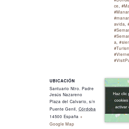
ce
,
#Ma
#Manan
#manan
avida
,
#Sema
#Seman
a
,
#sie
#Turis
#Viern
#VisitP
UBICACIÓN
Santuario Ntro. Padre
Haz clic 
Haz clic 
Jesús Nazareno
cookies
cookies
Plaza del Calvario, s/n
activar
activar
Puente Genil
,
Córdoba
14500
España
+
Google Map