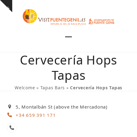
Skip
Show
to
notice
content
Open
Close
mobile
mobile
Cervecería Hops
menu
menu
Tapas
Welcome
»
Tapas Bars
»
Cervecería Hops Tapas
5, Montalbán St (above the Mercadona)
+34 659 391 171
Phone
Number