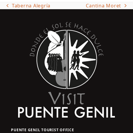
Taberna Alegría
Cantina Moret
previous
next
post:
post:
PUENTE GENIL TOURIST OFFICE