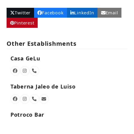
Twitter
Facebook
LinkedIn
Email
Pinterest
Other Establishments
Casa GeLu
Facebook
Instagram
Phone
Number
Taberna Jaleo de Luiso
Facebook
Instagram
Phone
Email
Number
Potroco Bar