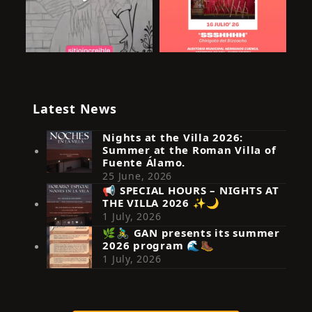
Latest News
Nights at the Villa 2026:
Summer at the Roman Villa of
Fuente Álamo.
25 June, 2026
📢 SPECIAL HOURS – NIGHTS AT
THE VILLA 2026 ✨🌙
Síguenos en Instagram
1 July, 2026
🌿🚴‍♂️ GAN presents its summer
2026 program 🌊🥾
1 July, 2026