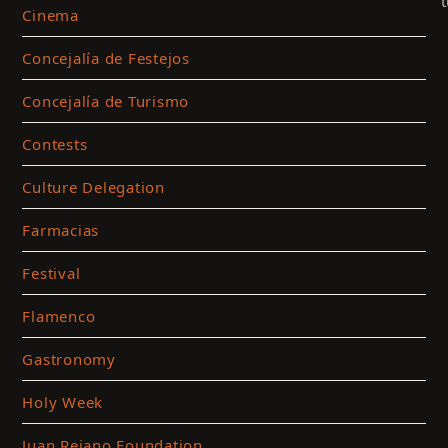
Cinema
Concejalía de Festejos
Concejalía de Turismo
Contests
Culture Delegation
Farmacias
C
Festival
t
a
Flamenco
m
c
Gastronomy
a
Holy Week
t
c
Juan Rejano Foundation