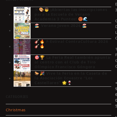
☀️🎨👦 ¡Abiertas las inscripciones
para la Escuela de Verano
Academia 3 Puntos! 🏀🌊
🏖️ Verano Joven 2026 🏖️
🎸🔥 F-Estival ContraCultura 2026
🎸🔥
🎯🏆 La Feria Real también apunta
al centro con el Club de Tiro
Olímpico Francisco Góngora
🐎🎉 Vive la Feria en la Caseta de
la Asociación Ecuestre “Los
Castellares” 🌟🍷
CATEGORIES
Christmas