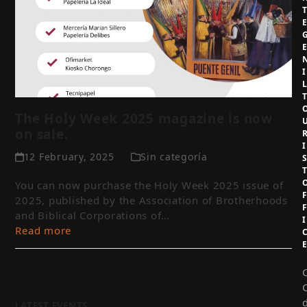
I
The Holy Week 2025 magazine is now
on sale.
I
12 February, 2025
Sin categoría
You can now purchase the Holy Week 2025 issue of
2025, published by the Association of Brotherhoods
and Biblical Corporations of…
I
Read more
LATEST EVENTS