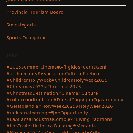
Provincial Tourism Board
Sin categoría
Sports Delegation
TAGS
#2025SummerCinema
#AfligidosPuenteGenil
#archaeology
#AsociaciónCulturalPoética
#ChildrenHolyWeek
#ChildrenHolyWeek2025
#Christmas2022
#Christmas2023
#ChristmasDestination
#Cinema
#Culture
#cultureandtradition
#DorsalChip
#gan
#gastronomy
#Gelatolandia
#HolyWeek2025
#HolyWeek2026
#industrialheritage
#JobOpportunity
#LaAlianzaIndustrialComplex
#LivingTraditions
#LosFrailesHistoricalBuilding
#Mananta
#Mananta2024
#MembrisMotorcycleRally