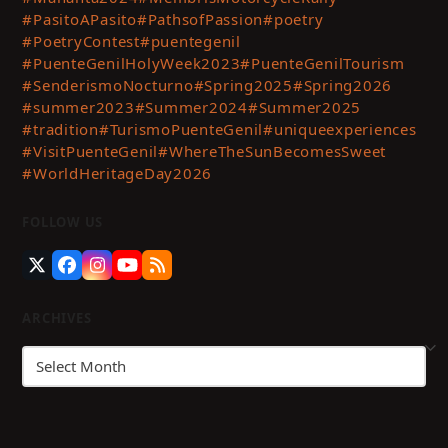
#PasitoAPasito
#PathsofPassion
#poetry
#PoetryContest
#puentegenil
#PuenteGenilHolyWeek2023
#PuenteGenilTourism
#SenderismoNocturno
#Spring2025
#Spring2026
#summer2023
#Summer2024
#Summer2025
#tradition
#TurismoPuenteGenil
#uniqueexperiences
#VisitPuenteGenil
#WhereTheSunBecomesSweet
#WorldHeritageDay2026
FOLLOW US
Twitter
Facebook
Instagram
YouTube
RSS
(deprecated)
ARCHIVES
Archives