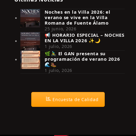
Noches en la Villa 2026: el
verano se vive en la Villa
Romana de Fuente Álamo
25 junio, 2026
📢 HORARIO ESPECIAL – NOCHES
EN LA VILLA 2026 ✨🌙
Síguenos en Instagram
1 julio, 2026
🌿🚴‍♂️ El GAN presenta su
programación de verano 2026
🌊🥾
1 julio, 2026
Encuesta de Calidad