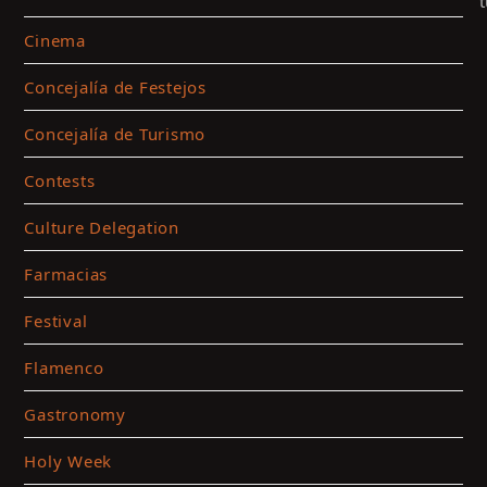
Cinema
Concejalía de Festejos
Concejalía de Turismo
Contests
Culture Delegation
Farmacias
C
t
Festival
a
m
Flamenco
c
Gastronomy
a
t
Holy Week
c