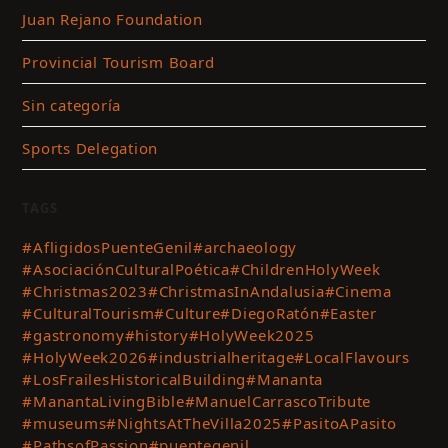
Juan Rejano Foundation
Provincial Tourism Board
Sin categoría
Sports Delegation
TAGS
#AfligidosPuenteGenil
#archaeology
#AsociaciónCulturalPoética
#ChildrenHolyWeek
#Christmas2023
#ChristmasInAndalusia
#Cinema
#CulturalTourism
#Culture
#DiegoRatón
#Easter
#gastronomy
#history
#HolyWeek2025
#HolyWeek2026
#industrialheritage
#LocalFlavours
#LosFrailesHistoricalBuilding
#Mananta
#ManantaLivingBible
#ManuelCarrascoTribute
#museums
#NightsAtTheVilla2025
#PasitoAPasito
#PathsofPassion
#puentegenil