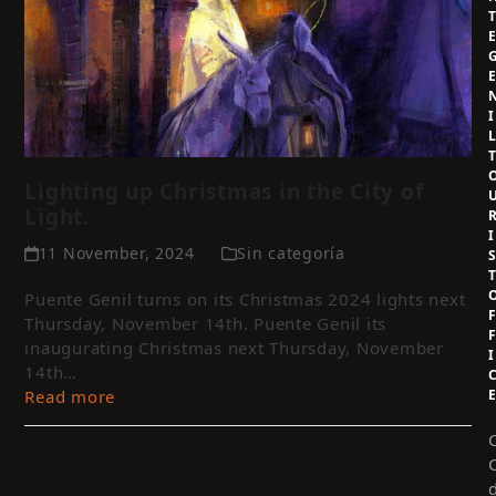
I
Lighting up Christmas in the City of
Light.
I
11 November, 2024
Sin categoría
Puente Genil turns on its Christmas 2024 lights next
Thursday, November 14th. Puente Genil its
inaugurating Christmas next Thursday, November
I
14th…
Read more