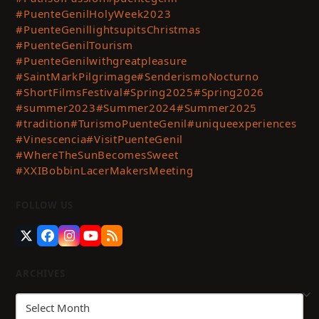
#PuenteGenilHolyWeek2023
#PuenteGenillightsupitsChristmas
#PuenteGenilTourism
#PuenteGenilwithgreatpleasure
#SaintMarkPilgrimage
#SenderismoNocturno
#ShortFilmsFestival
#Spring2025
#Spring2026
#summer2023
#Summer2024
#Summer2025
#tradition
#TurismoPuenteGenil
#uniqueexperiences
#Vinescencia
#VisitPuenteGenil
#WhereTheSunBecomesSweet
#XXIBobbinLacerMakersMeeting
FOLLOW US
Twitter
Facebook
Instagram
YouTube
RSS
(deprecated)
ARCHIVES
Archives