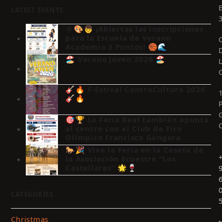
LATEST EVENTS
☀️🎨👦 ¡Abiertas las inscripciones
para la Escuela de Verano
Academia 3 Puntos! 🏀🌊
🏖️ Verano Joven 2026 🏖️
🎸🔥 F-Estival ContraCultura 2026
🎸🔥
🎯🏆 La Feria Real también apunta
al centro con el Club de Tiro
Olímpico Francisco Góngora
🐎🎉 Vive la Feria en la Caseta de
la Asociación Ecuestre “Los
Castellares” 🌟🍷
CATEGORIES
Christmas