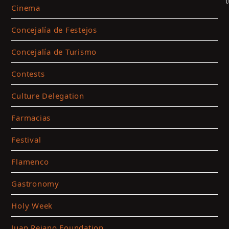
Cinema
Concejalía de Festejos
Concejalía de Turismo
Contests
Culture Delegation
Farmacias
C
Festival
t
a
Flamenco
m
c
Gastronomy
a
Holy Week
t
c
Juan Rejano Foundation