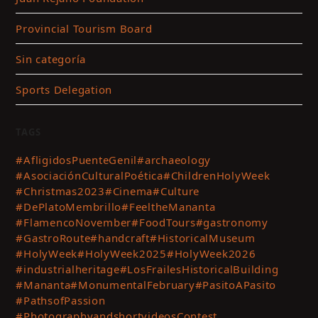
Provincial Tourism Board
Sin categoría
Sports Delegation
TAGS
#AfligidosPuenteGenil
#archaeology
#AsociaciónCulturalPoética
#ChildrenHolyWeek
#Christmas2023
#Cinema
#Culture
#DePlatoMembrillo
#FeeltheMananta
#FlamencoNovember
#FoodTours
#gastronomy
#GastroRoute
#handcraft
#HistoricalMuseum
#HolyWeek
#HolyWeek2025
#HolyWeek2026
#industrialheritage
#LosFrailesHistoricalBuilding
#Mananta
#MonumentalFebruary
#PasitoAPasito
#PathsofPassion
#PhotographyandshortvideosContest