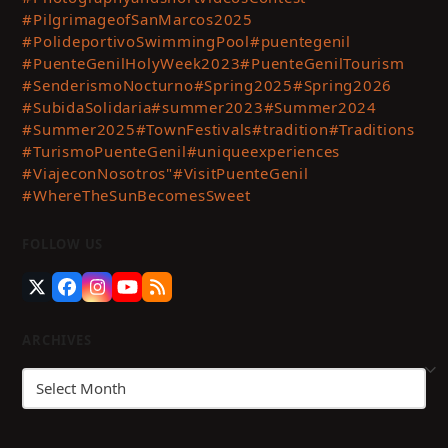
#PilgrimageofSanMarcos2025
#PolideportivoSwimmingPool
#puentegenil
#PuenteGenilHolyWeek2023
#PuenteGenilTourism
#SenderismoNocturno
#Spring2025
#Spring2026
#SubidaSolidaria
#summer2023
#Summer2024
#Summer2025
#TownFestivals
#tradition
#Traditions
#TurismoPuenteGenil
#uniqueexperiences
#ViajeconNosotros"
#VisitPuenteGenil
#WhereTheSunBecomesSweet
FOLLOW US
Twitter
Facebook
Instagram
YouTube
RSS
(deprecated)
ARCHIVES
Archives