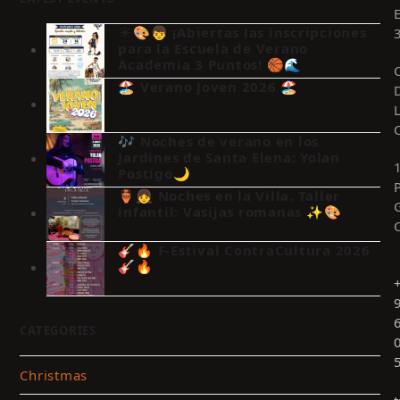
☀️🎨👦 ¡Abiertas las inscripciones
para la Escuela de Verano
Academia 3 Puntos! 🏀🌊
🏖️ Verano Joven 2026 🏖️
🎶 Noches de verano en los
Jardines de Santa Elena: Yolan
Postigo🌙
🏺👧 Noches en la Villa. Taller
infantil: Vasijas romanas ✨🎨
🎸🔥 F-Estival ContraCultura 2026
🎸🔥
CATEGORIES
Christmas