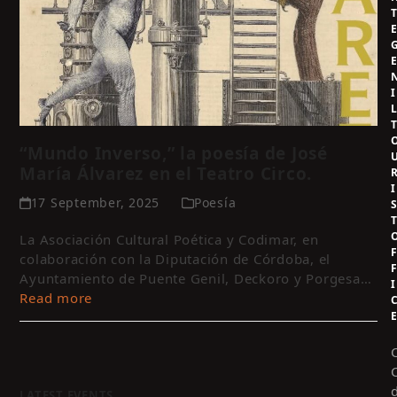
I
“Mundo Inverso,” la poesía de José
María Álvarez en el Teatro Circo.
I
17 September, 2025
Poesía
La Asociación Cultural Poética y Codimar, en
colaboración con la Diputación de Córdoba, el
Ayuntamiento de Puente Genil, Deckoro y Porgesa…
I
Read more
LATEST EVENTS