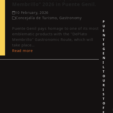
Membrillo” 2026 in Puente Genil.
10 February, 2026
Concejalía de Turismo
,
Gastronomy
P
U
Puente Genil pays homage to one of its most
E
emblematic products with the "DePlato
N
Membrillo" Gastronomic Route, which will
T
E
take place…
G
Read more
E
N
I
L
T
O
U
R
I
S
T
O
F
F