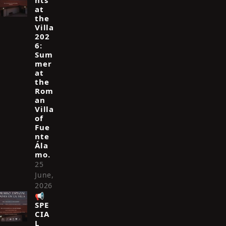
hts
at
the
Villa
202
6:
Sum
mer
at
the
Rom
an
Villa
of
Fue
nte
Ála
mo.
25
June,
2026
📢
SPE
CIA
L