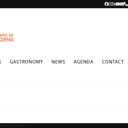
Facebook
Instagra
RSS
YouT
Ema
P
S
GASTRONOMY
NEWS
AGENDA
CONTACT
LATEST EVENTS