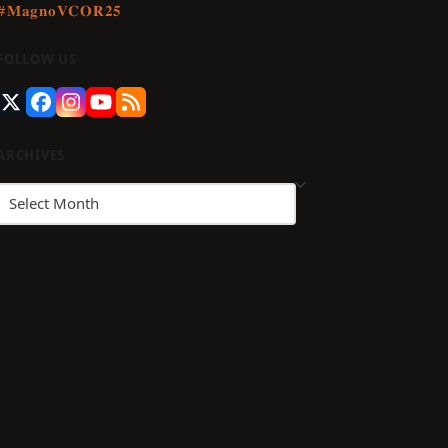
#𝐌𝐚𝐠𝐧𝐨𝐕𝐂𝐎𝐑𝟐𝟓
guenos
FOLLOW US
en
stagram
Twitter
Facebook
Instagram
YouTube
RSS
(deprecated)
ARCHIVES
Archives