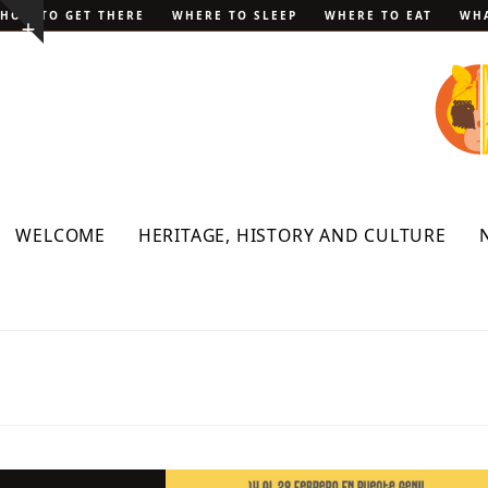
Skip
HOW TO GET THERE
WHERE TO SLEEP
WHERE TO EAT
WHA
Show
to
notice
content
WELCOME
HERITAGE, HISTORY AND CULTURE