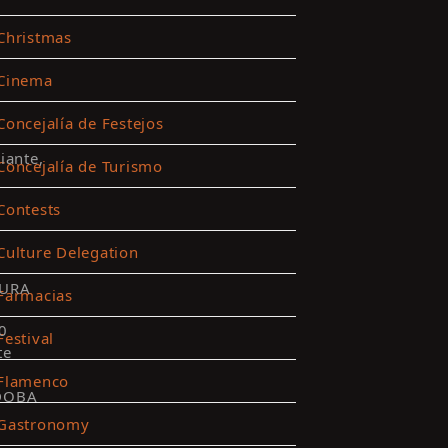
Christmas
Cinema
Concejalía de Festejos
iante,
Concejalía de Turismo
Contests
Culture Delegation
URA
Farmacias
0
Festival
te
Flamenco
DOBA
Gastronomy