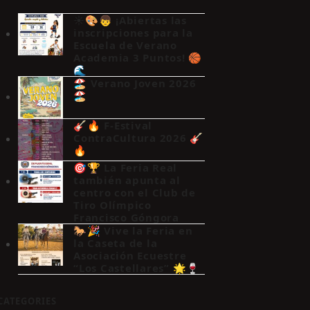
☀️🎨👦 ¡Abiertas las
inscripciones para la
Escuela de Verano
Academia 3 Puntos! 🏀
🌊
🏖️ Verano Joven 2026
🏖️
🎸🔥 F-Estival
ContraCultura 2026 🎸
🔥
🎯🏆 La Feria Real
también apunta al
centro con el Club de
Tiro Olímpico
Francisco Góngora
🐎🎉 Vive la Feria en
la Caseta de la
Asociación Ecuestre
“Los Castellares” 🌟🍷
CATEGORIES