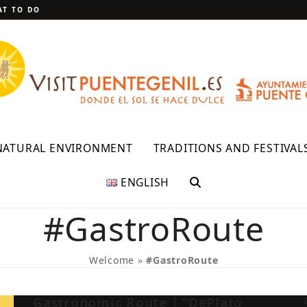
T TO DO
NATURAL ENVIRONMENT
TRADITIONS AND FESTIVAL
ENGLISH
#GastroRoute
Welcome
»
#GastroRoute
Gastronomic Route | “DePlato