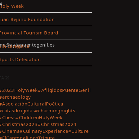
4
Holy Week
Juan Rejano Foundation
Provincial Tourism Board
smo@aytopuentegenil.es
Sin categoría
Sports Delegation
TAGS
#2023HolyWeek
#AfligidosPuenteGenil
#archaeology
#AsociaciónCulturalPoética
#catasdirigidas
#charmingnights
#Chess
#ChildrenHolyWeek
#Christmas2023
#Christmas2024
#Cinema
#CulinaryExperience
#Culture
#ElCantodelLocoTribute