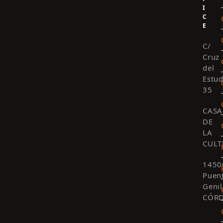
I
C
E
C/
Cruz
del
Estud
35
CASA
DE
LA
CULT
1450
Puen
Genil
CÓR