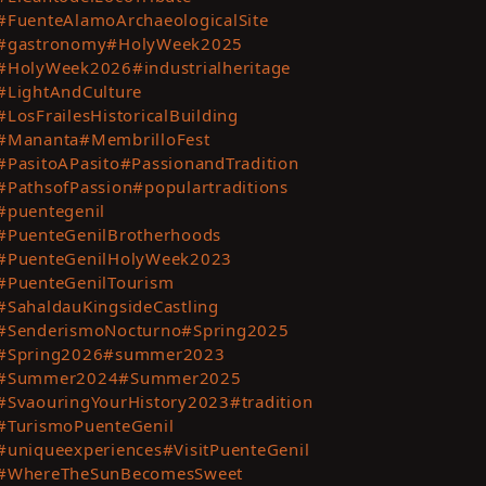
#FuenteAlamoArchaeologicalSite
t
#gastronomy
#HolyWeek2025
ting
#HolyWeek2026
#industrialheritage
es
#LightAndCulture
#LosFrailesHistoricalBuilding
te
#Mananta
#MembrilloFest
#PasitoAPasito
#PassionandTradition
t
#PathsofPassion
#populartraditions
#puentegenil
#PuenteGenilBrotherhoods
#PuenteGenilHolyWeek2023
#PuenteGenilTourism
#SahaldauKingsideCastling
#SenderismoNocturno
#Spring2025
#Spring2026
#summer2023
#Summer2024
#Summer2025
#SvaouringYourHistory2023
#tradition
#TurismoPuenteGenil
#uniqueexperiences
#VisitPuenteGenil
#WhereTheSunBecomesSweet