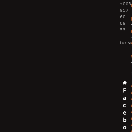
+003
957
60
08
53
turi
#
F
a
c
e
b
Click
o
to