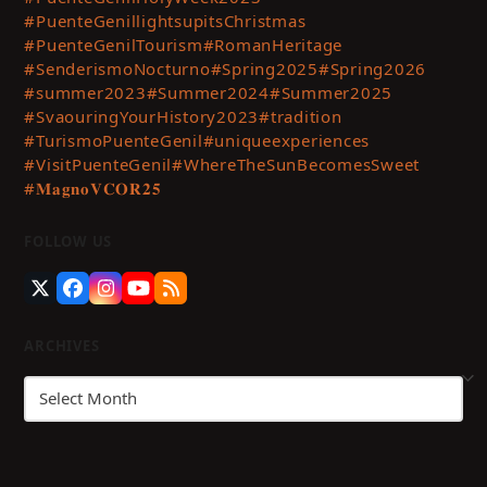
#PuenteGenillightsupitsChristmas
#PuenteGenilTourism
#RomanHeritage
#SenderismoNocturno
#Spring2025
#Spring2026
#summer2023
#Summer2024
#Summer2025
#SvaouringYourHistory2023
#tradition
#TurismoPuenteGenil
#uniqueexperiences
#VisitPuenteGenil
#WhereTheSunBecomesSweet
#𝐌𝐚𝐠𝐧𝐨𝐕𝐂𝐎𝐑𝟐𝟓
FOLLOW US
Twitter
Facebook
Instagram
YouTube
RSS
(deprecated)
ARCHIVES
Archives