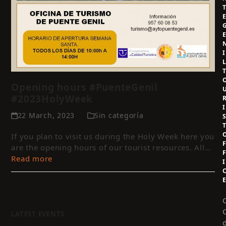
I
Opening hours #PuenteGenil
#2023HolyWeek
I
22 March, 2023
Sin categoría
If you plan to visit us during the Holy Week here you
are the opening hours of our tourist resources. All…
Read more
I
LATEST EVENTS