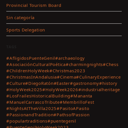
Provincial Tourism Board
Sin categoría
Sports Delegation
TAGS
#AfligidosPuenteGenil
#archaeology
#AsociaciónCulturalPoética
#charmingnights
#Chess
#ChildrenHolyWeek
#Christmas2023
#ChristmasInAndalusia
#Cinema
#CulinaryExperience
#Culture
#DiegoRatón
#Easter
#gastronomy
#history
#HolyWeek2025
#HolyWeek2026
#industrialheritage
#LosFrailesHistoricalBuilding
#Mananta
#ManuelCarrascoTribute
#MembrilloFest
#NightsAtTheVilla2025
#PasitoAPasito
#PassionandTradition
#PathsofPassion
#populartraditions
#puentegenil
#PuenteGenilHolyWeek2023