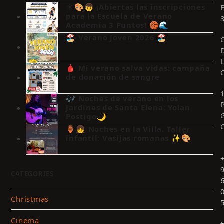
☀️🎨👦 ¡Abiertas las inscripciones
para la Escuela de Verano
Academia 3 Puntos! 🏀🌊
🏖️ Verano Joven 2026 🏖️
🩸 Mi verano salva vidas: campaña
de donación de sangre
🎶 Noches de verano en los
Jardines de Santa Elena: Yolan
Postigo🌙
🏺👧 Noches en la Villa. Taller
infantil: Vasijas romanas ✨🎨
CATEGORIES
Christmas
Cinema