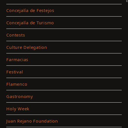
Concejalía de Festejos
Concejalía de Turismo
Contests
Culture Delegation
Farmacias
Festival
C
t
Flamenco
a
m
Gastronomy
c
Holy Week
a
t
Juan Rejano Foundation
c