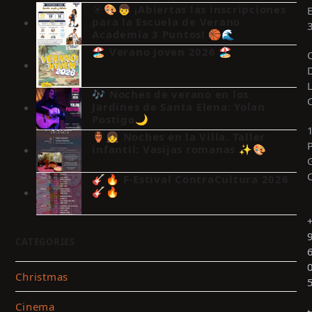
☀️🎨👦 ¡Abiertas las inscripciones
para la Escuela de Verano
Academia 3 Puntos! 🏀🌊
🏖️ Verano Joven 2026 🏖️
🎶 Noches de verano en los
Jardines de Santa Elena: Yolan
Postigo🌙
🏺👧 Noches en la Villa. Taller
infantil: Vasijas romanas ✨🎨
🎸🔥 F-Estival ContraCultura 2026
🎸🔥
CATEGORIES
Christmas
Cinema