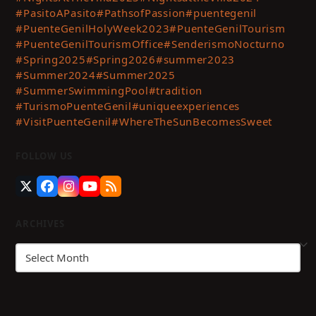
#PasitoAPasito
#PathsofPassion
#puentegenil
#PuenteGenilHolyWeek2023
#PuenteGenilTourism
#PuenteGenilTourismOffice
#SenderismoNocturno
#Spring2025
#Spring2026
#summer2023
#Summer2024
#Summer2025
#SummerSwimmingPool
#tradition
#TurismoPuenteGenil
#uniqueexperiences
#VisitPuenteGenil
#WhereTheSunBecomesSweet
FOLLOW US
Twitter
Facebook
Instagram
YouTube
RSS
(deprecated)
ARCHIVES
Archives