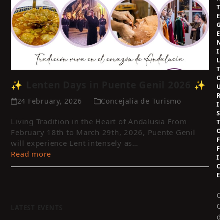
I
✨ Lenten Days in Puente Genil 2026 ✨
24 February, 2026
Concejalía de Turismo
I
Living Tradition in the Heart of Andalusia From
February 18th to March 29th, 2026, Puente Genil
will experience Lent intensely as…
Read more
I
LATEST EVENTS