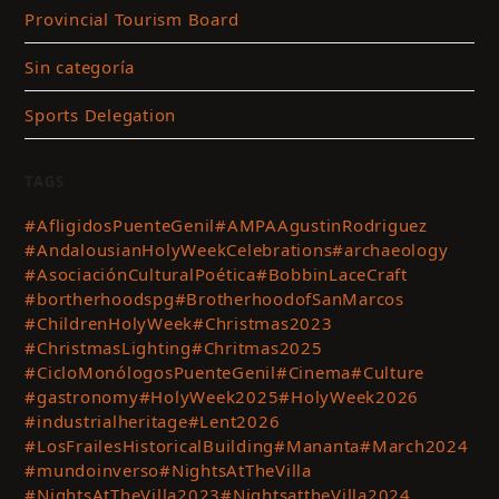
Provincial Tourism Board
Sin categoría
Sports Delegation
TAGS
#AfligidosPuenteGenil
#AMPAAgustinRodriguez
#AndalousianHolyWeekCelebrations
#archaeology
#AsociaciónCulturalPoética
#BobbinLaceCraft
#bortherhoodspg
#BrotherhoodofSanMarcos
#ChildrenHolyWeek
#Christmas2023
#ChristmasLighting
#Chritmas2025
#CicloMonólogosPuenteGenil
#Cinema
#Culture
#gastronomy
#HolyWeek2025
#HolyWeek2026
#industrialheritage
#Lent2026
#LosFrailesHistoricalBuilding
#Mananta
#March2024
#mundoinverso
#NightsAtTheVilla
#NightsAtTheVilla2023
#NightsattheVilla2024