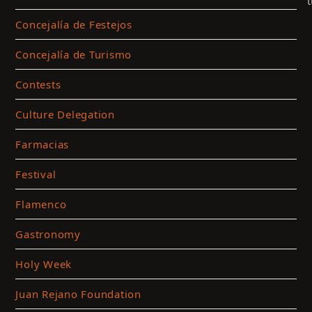
Concejalía de Festejos
Concejalía de Turismo
Contests
Culture Delegation
Farmacias
Festival
C
t
Flamenco
a
m
Gastronomy
c
Holy Week
a
t
Juan Rejano Foundation
c