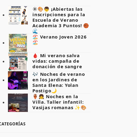
☀️🎨👦 ¡Abiertas las
inscripciones para la
Escuela de Verano
Academia 3 Puntos! 🏀
🌊
🏖️ Verano Joven 2026
🏖️
🩸 Mi verano salva
vidas: campaña de
donación de sangre
🎶 Noches de verano
en los Jardines de
Santa Elena: Yolan
Postigo🌙
🏺👧 Noches en la
Villa. Taller infantil:
Vasijas romanas ✨🎨
CATEGORÍAS