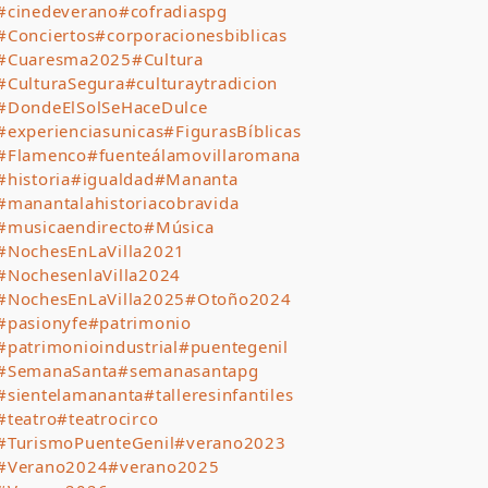
#cinedeverano
#cofradiaspg
#Conciertos
#corporacionesbiblicas
#Cuaresma2025
#Cultura
#CulturaSegura
#culturaytradicion
#DondeElSolSeHaceDulce
#experienciasunicas
#FigurasBíblicas
#Flamenco
#fuenteálamovillaromana
#historia
#igualdad
#Mananta
#manantalahistoriacobravida
#musicaendirecto
#Música
#NochesEnLaVilla2021
#NochesenlaVilla2024
#NochesEnLaVilla2025
#Otoño2024
#pasionyfe
#patrimonio
#patrimonioindustrial
#puentegenil
#SemanaSanta
#semanasantapg
#sientelamananta
#talleresinfantiles
#teatro
#teatrocirco
#TurismoPuenteGenil
#verano2023
#Verano2024
#verano2025