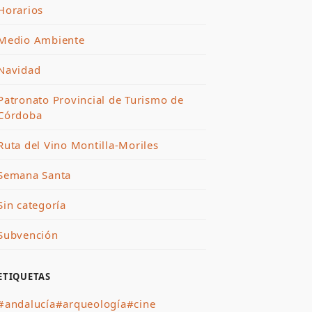
Horarios
Medio Ambiente
Navidad
Patronato Provincial de Turismo de
Córdoba
Ruta del Vino Montilla-Moriles
Semana Santa
Sin categoría
Subvención
ETIQUETAS
#andalucía
#arqueología
#cine