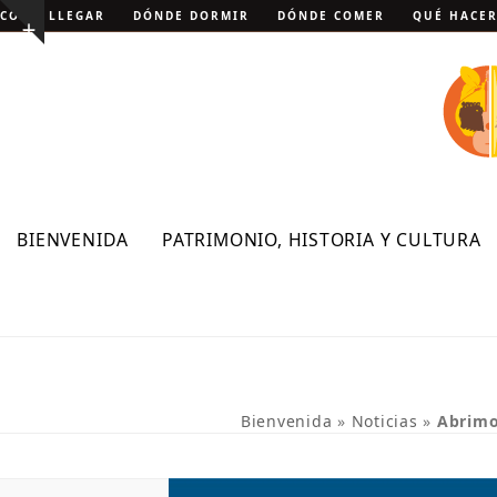
Skip
CÓMO LLEGAR
DÓNDE DORMIR
DÓNDE COMER
QUÉ HACE
Show
to
notice
content
BIENVENIDA
PATRIMONIO, HISTORIA Y CULTURA
Bienvenida
»
Noticias
»
Abrimos