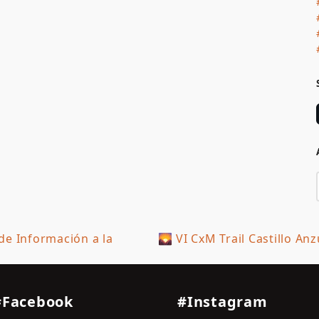
de Información a la
🌄 VI CxM Trail Castillo An
next
post:
#Facebook
#Instagram