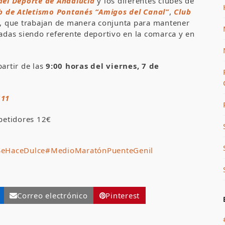
 del Deporte de Andalucía
y los diferentes clubes de
b de Atletismo Pontanés “Amigos del Canal”
,
Club
), que trabajan de manera conjunta para mantener
cadas siendo referente deportivo en la comarca y en
artir de las
9:00 horas del viernes, 7 de
111
mpetidores 12€
SeHaceDulce
#MedioMaratónPuenteGenil
Correo electrónico
Pinterest