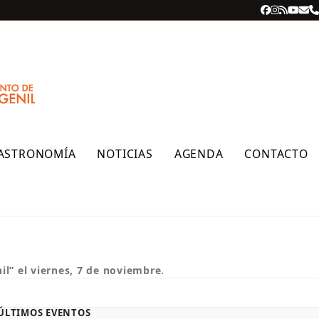
Facebook
Instagra
RSS
YouT
Cor
T
ele
ASTRONOMÍA
NOTICIAS
AGENDA
CONTACTO
l” el viernes, 7 de noviembre.
ÚLTIMOS EVENTOS