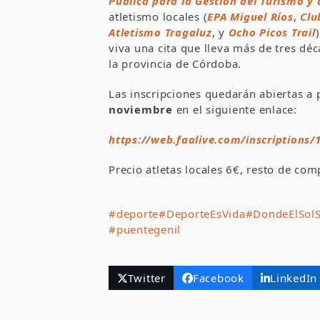
Pública para la Gestión del Turismo y
atletismo locales (
EPA Miguel Ríos
,
Clu
Atletismo Tragaluz
, y
Ocho Picos Trail
viva una cita que lleva más de tres dé
la provincia de Córdoba.
Las inscripciones quedarán abiertas a p
noviembre
en el siguiente enlace:
https://web.faalive.com/inscriptions/
Precio atletas locales 6€, resto de co
#deporte
#DeporteEsVida
#DondeElSol
#puentegenil
Twitter
Facebook
LinkedIn