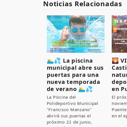
Noticias Relacionadas
🏊‍♂️💦 La piscina
🌄 VI
municipal abre sus
Casti
puertas para una
natu
nueva temporada
depo
de verano 🏊‍♂️💦
en P
La Piscina del
El pró
Polideportivo Municipal
noviem
"Francisco Manzano"
Puente
abrirá sus puertas el
en el e
próximo 22 de junio,