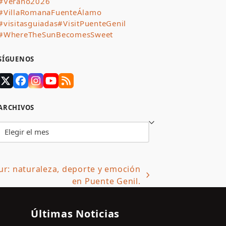
#Verano2026
#VillaRomanaFuenteÁlamo
#visitasguiadas
#VisitPuenteGenil
#WhereTheSunBecomesSweet
SÍGUENOS
Twitter
Facebook
Instagram
YouTube
RSS
(deprecated)
ARCHIVOS
Archivos
zur: naturaleza, deporte y emoción
en Puente Genil.
Últimas Noticias