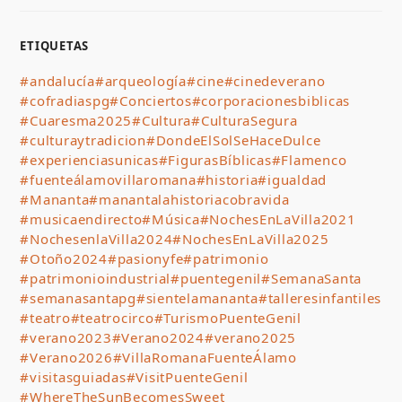
ETIQUETAS
#andalucía
#arqueología
#cine
#cinedeverano
#cofradiaspg
#Conciertos
#corporacionesbiblicas
#Cuaresma2025
#Cultura
#CulturaSegura
#culturaytradicion
#DondeElSolSeHaceDulce
#experienciasunicas
#FigurasBíblicas
#Flamenco
#fuenteálamovillaromana
#historia
#igualdad
#Mananta
#manantalahistoriacobravida
#musicaendirecto
#Música
#NochesEnLaVilla2021
#NochesenlaVilla2024
#NochesEnLaVilla2025
#Otoño2024
#pasionyfe
#patrimonio
#patrimonioindustrial
#puentegenil
#SemanaSanta
#semanasantapg
#sientelamananta
#talleresinfantiles
#teatro
#teatrocirco
#TurismoPuenteGenil
#verano2023
#Verano2024
#verano2025
#Verano2026
#VillaRomanaFuenteÁlamo
#visitasguiadas
#VisitPuenteGenil
#WhereTheSunBecomesSweet