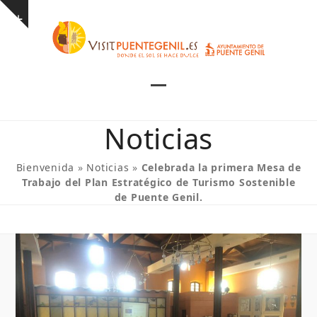
Skip
Show
to
notice
content
Open
Close
mobile
mobile
Noticias
menu
menu
Bienvenida
»
Noticias
»
Celebrada la primera Mesa de
Trabajo del Plan Estratégico de Turismo Sostenible
de Puente Genil.