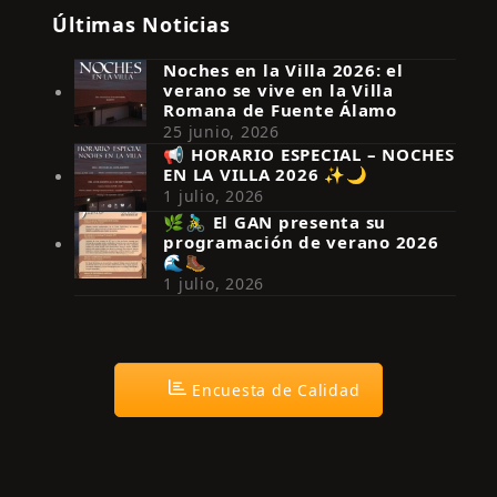
Últimas Noticias
Noches en la Villa 2026: el
verano se vive en la Villa
Romana de Fuente Álamo
25 junio, 2026
📢 HORARIO ESPECIAL – NOCHES
EN LA VILLA 2026 ✨🌙
Síguenos en Instagram
1 julio, 2026
🌿🚴‍♂️ El GAN presenta su
programación de verano 2026
🌊🥾
1 julio, 2026
Encuesta de Calidad