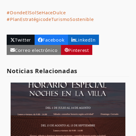
#DondeElSolSeHaceDulce
#PlanEstratégicodeTurismoSostenible
Twitter
Facebook
LinkedIn
Correo electrónico
Pinterest
Noticias Relacionadas