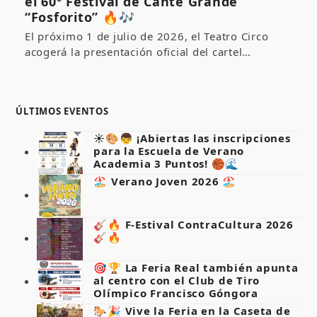
el 60º Festival de Cante Grande
“Fosforito” 🔥🎶
El próximo 1 de julio de 2026, el Teatro Circo
acogerá la presentación oficial del cartel…
ÚLTIMOS EVENTOS
☀️🎨👦 ¡Abiertas las inscripciones
para la Escuela de Verano
Academia 3 Puntos! 🏀🌊
🏖️ Verano Joven 2026 🏖️
🎸🔥 F-Estival ContraCultura 2026
🎸🔥
🎯🏆 La Feria Real también apunta
al centro con el Club de Tiro
Olímpico Francisco Góngora
🐎🎉 Vive la Feria en la Caseta de