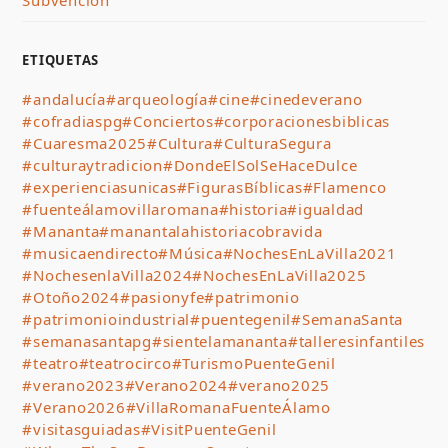
ETIQUETAS
#andalucía
#arqueología
#cine
#cinedeverano
#cofradiaspg
#Conciertos
#corporacionesbiblicas
#Cuaresma2025
#Cultura
#CulturaSegura
#culturaytradicion
#DondeElSolSeHaceDulce
#experienciasunicas
#FigurasBíblicas
#Flamenco
#fuenteálamovillaromana
#historia
#igualdad
#Mananta
#manantalahistoriacobravida
#musicaendirecto
#Música
#NochesEnLaVilla2021
#NochesenlaVilla2024
#NochesEnLaVilla2025
#Otoño2024
#pasionyfe
#patrimonio
#patrimonioindustrial
#puentegenil
#SemanaSanta
#semanasantapg
#sientelamananta
#talleresinfantiles
#teatro
#teatrocirco
#TurismoPuenteGenil
#verano2023
#Verano2024
#verano2025
#Verano2026
#VillaRomanaFuenteÁlamo
#visitasguiadas
#VisitPuenteGenil