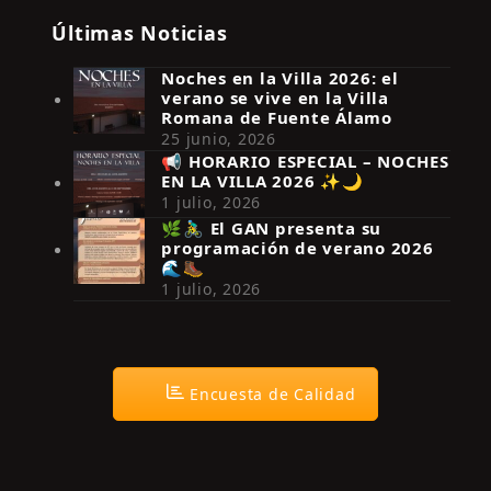
Últimas Noticias
Noches en la Villa 2026: el
verano se vive en la Villa
Romana de Fuente Álamo
25 junio, 2026
📢 HORARIO ESPECIAL – NOCHES
EN LA VILLA 2026 ✨🌙
Síguenos en Instagram
1 julio, 2026
🌿🚴‍♂️ El GAN presenta su
programación de verano 2026
🌊🥾
1 julio, 2026
Encuesta de Calidad