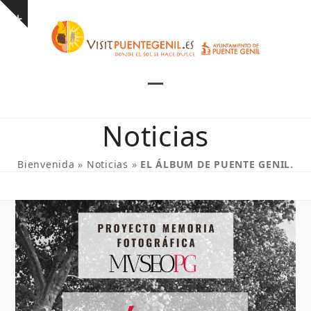
Skip
Show
to
notice
content
Open
Close
mobile
mobile
Noticias
menu
menu
Bienvenida
»
Noticias
»
EL ÁLBUM DE PUENTE GENIL.