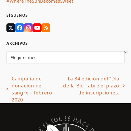
#WhereTheSunBecomesSweet
SÍGUENOS
Twitter
Facebook
Instagram
YouTube
RSS
(deprecated)
ARCHIVOS
Archivos
Campaña de
La 34 edición del “Día
donación de
de la Bici” abre el plazo
next
previous
sangre – febrero
de inscripciones.
post:
post:
2020