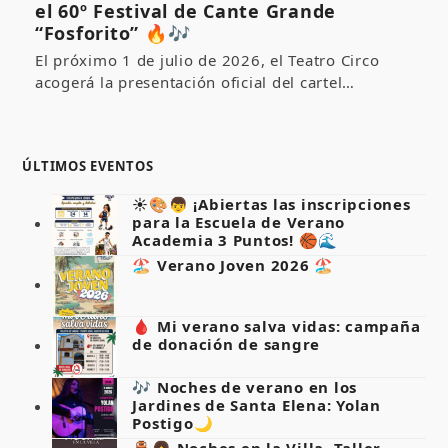
el 60º Festival de Cante Grande
“Fosforito” 🔥🎶
El próximo 1 de julio de 2026, el Teatro Circo
acogerá la presentación oficial del cartel…
ÚLTIMOS EVENTOS
☀️🎨👦 ¡Abiertas las inscripciones
para la Escuela de Verano
Academia 3 Puntos! 🏀🌊
🏖️ Verano Joven 2026 🏖️
🩸 Mi verano salva vidas: campaña
de donación de sangre
🎶 Noches de verano en los
Jardines de Santa Elena: Yolan
Postigo🌙
🏺👧 Noches en la Villa. Taller