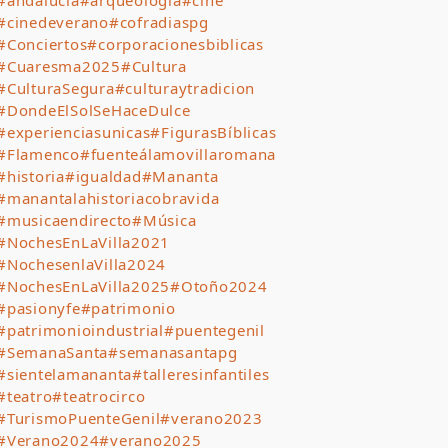
#andalucía
#arqueología
#cine
#cinedeverano
#cofradiaspg
#Conciertos
#corporacionesbiblicas
#Cuaresma2025
#Cultura
#CulturaSegura
#culturaytradicion
#DondeElSolSeHaceDulce
#experienciasunicas
#FigurasBíblicas
#Flamenco
#fuenteálamovillaromana
#historia
#igualdad
#Mananta
#manantalahistoriacobravida
#musicaendirecto
#Música
#NochesEnLaVilla2021
#NochesenlaVilla2024
#NochesEnLaVilla2025
#Otoño2024
#pasionyfe
#patrimonio
#patrimonioindustrial
#puentegenil
#SemanaSanta
#semanasantapg
#sientelamananta
#talleresinfantiles
#teatro
#teatrocirco
#TurismoPuenteGenil
#verano2023
#Verano2024
#verano2025