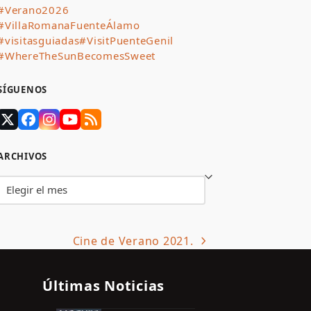
#Verano2026
#VillaRomanaFuenteÁlamo
#visitasguiadas
#VisitPuenteGenil
#WhereTheSunBecomesSweet
SÍGUENOS
Twitter
Facebook
Instagram
YouTube
RSS
(deprecated)
ARCHIVOS
Archivos
Cine de Verano 2021.
next
post:
Últimas Noticias