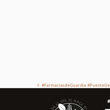
#FarmaciasdeGuardia #PuenteGen
previous
post: