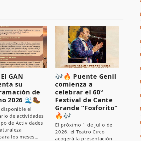
♂️ El GAN
🎶🔥 Puente Genil
enta su
comienza a
ramación de
celebrar el 60º
no 2026 🌊🥾
Festival de Cante
Grande “Fosforito”
 disponible el
🔥🎶
rio de actividades
upo de Actividades
El próximo 1 de julio de
aturaleza
2026, el Teatro Circo
para los meses…
acogerá la presentación