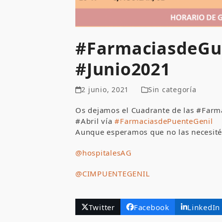
#FarmaciasdeGu
#Junio2021
2 junio, 2021
Sin categoría
Os dejamos el Cuadrante de las #Farm
#Abril vía
#FarmaciasdePuenteGenil
Aunque esperamos que no las necesité
@hospitalesAG
@CIMPUENTEGENIL
Twitter
Facebook
LinkedIn