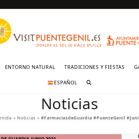
R
ENTORNO NATURAL
TRADICIONES Y FIESTAS
G
ESPAÑOL
Noticias
enida
»
Noticias
»
#FarmaciasdeGuardia #PuenteGenil #Jun