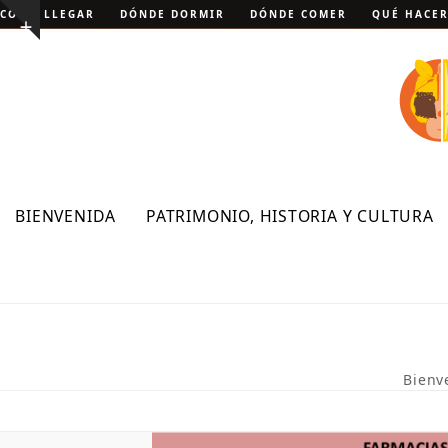
Skip
CÓMO LLEGAR
DÓNDE DORMIR
DÓNDE COMER
QUÉ HACE
Show
to
notice
content
BIENVENIDA
PATRIMONIO, HISTORIA Y CULTURA
Bienv