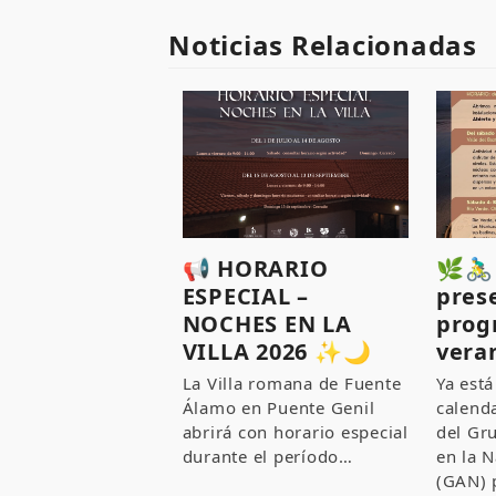
Noticias Relacionadas
📢 HORARIO
🌿🚴‍
ESPECIAL –
pres
NOCHES EN LA
prog
VILLA 2026 ✨🌙
vera
La Villa romana de Fuente
Ya está
Álamo en Puente Genil
calenda
abrirá con horario especial
del Gr
durante el período…
en la N
(GAN) 