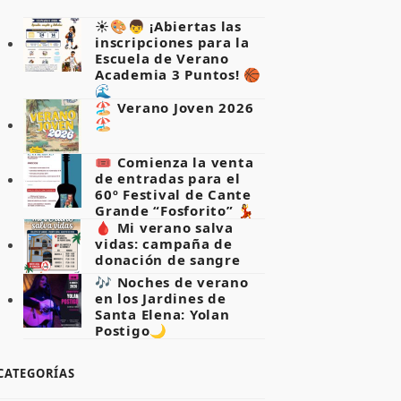
☀️🎨👦 ¡Abiertas las
inscripciones para la
Escuela de Verano
Academia 3 Puntos! 🏀
🌊
🏖️ Verano Joven 2026
🏖️
🎟️ Comienza la venta
de entradas para el
60º Festival de Cante
Grande “Fosforito” 💃
🩸 Mi verano salva
vidas: campaña de
donación de sangre
🎶 Noches de verano
en los Jardines de
Santa Elena: Yolan
Postigo🌙
CATEGORÍAS