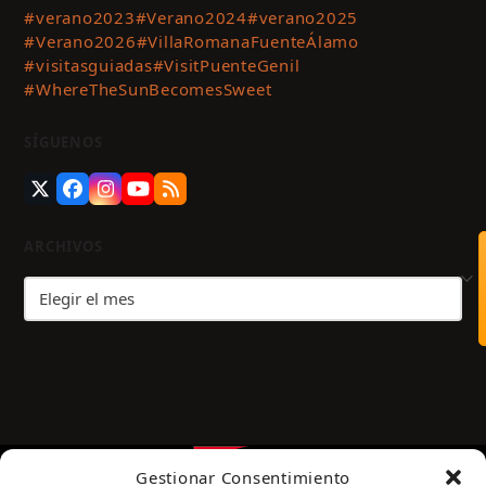
#verano2023
#Verano2024
#verano2025
#Verano2026
#VillaRomanaFuenteÁlamo
#visitasguiadas
#VisitPuenteGenil
#WhereTheSunBecomesSweet
SÍGUENOS
Twitter
Facebook
Instagram
YouTube
RSS
(deprecated)
ARCHIVOS
Archivos
Gestionar Consentimiento