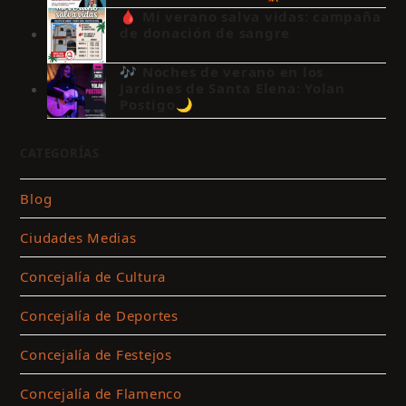
🩸 Mi verano salva vidas: campaña
de donación de sangre
🎶 Noches de verano en los
Jardines de Santa Elena: Yolan
Postigo🌙
CATEGORÍAS
Blog
Ciudades Medias
Concejalía de Cultura
Concejalía de Deportes
Concejalía de Festejos
Concejalía de Flamenco