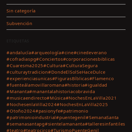
Sin categoría
Subvención
ETIQUETAS
#andalucía
#arqueología
#cine
#cinedeverano
#cofradiaspg
#Conciertos
#corporacionesbiblicas
#Cuaresma2025
#Cultura
#CulturaSegura
#culturaytradicion
#DondeElSolSeHaceDulce
#experienciasunicas
#FigurasBíblicas
#Flamenco
#fuenteálamovillaromana
#historia
#igualdad
#Mananta
#manantalahistoriacobravida
#musicaendirecto
#Música
#NochesEnLaVilla2021
#NochesenlaVilla2024
#NochesEnLaVilla2025
#Otoño2024
#pasionyfe
#patrimonio
#patrimonioindustrial
#puentegenil
#SemanaSanta
#semanasantapg
#sientelamananta
#talleresinfantiles
#teatro
#teatrocirco
#TurismoPuenteGenil