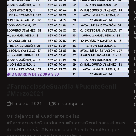
#FarmaciasdeGuardia #PuenteGenil
#Marzo2021
4 marzo, 2021
Sin categoría
Os dejamos el Cuadrante de las
#FarmaciasdeGuardia en #PuenteGenil para el mes
de #Marzo vía #FarmaciasdePuenteGenilAunque