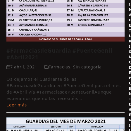
I
I
#FarmaciasdeGuardia #PuenteGenil
#Abril2021
7 abril, 2021
Farmacias
,
Sin categoría
Os dejamos el Cuadrante de las
#FarmaciasdeGuardia en #PuenteGenil para el mes
de #Abril vía #FarmaciasdePuenteGenilAunque
esperamos que no las necesitéis…
Leer más
I