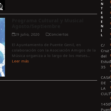
N
T
E
G
Programa Cultural y Musical
E
Agosto/Septiembre
N
I
29 julio, 2020
Conciertos
L
El Ayuntamiento de Puente Genil, en
C/
colaboración con la Asociación Amigos de la
Cruz
Música organiza a lo largo de los meses…
del
Leer más
Estud
35
CASA
DE
LA
CULT
1450
Puen