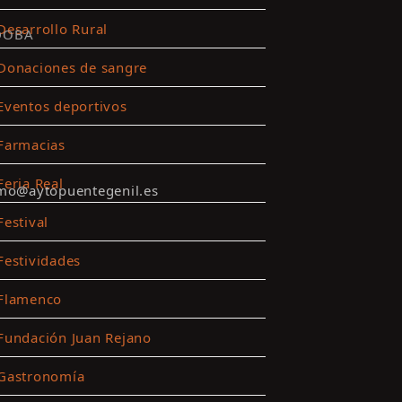
Desarrollo Rural
DOBA
Donaciones de sangre
Eventos deportivos
Farmacias
Feria Real
smo@aytopuentegenil.es
Festival
Festividades
Flamenco
Fundación Juan Rejano
Gastronomía