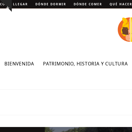
Skip
CÓMO LLEGAR
DÓNDE DORMIR
DÓNDE COMER
QUÉ HACE
Show
to
notice
content
BIENVENIDA
PATRIMONIO, HISTORIA Y CULTURA