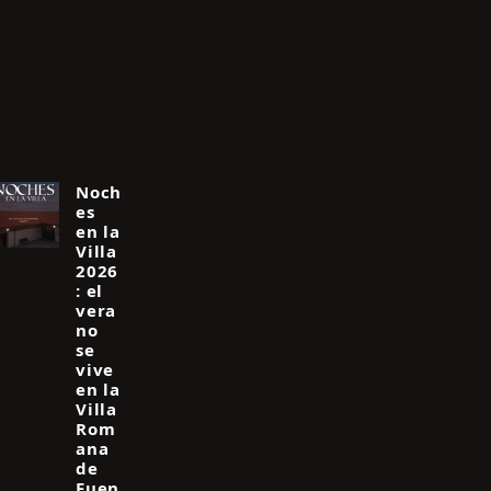
Noch
es
en la
Villa
2026
: el
vera
no
se
vive
en la
Villa
Rom
ana
de
Fuen