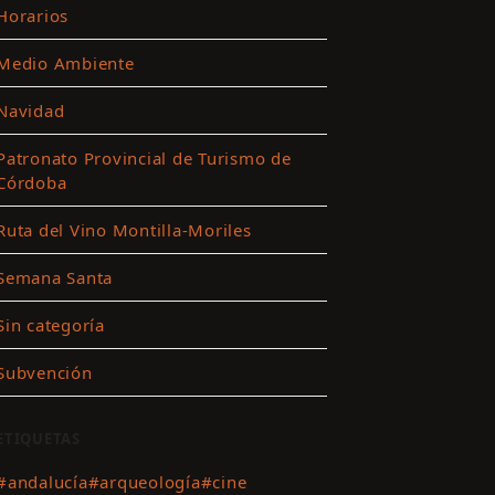
Horarios
Medio Ambiente
ar
Navidad
es
Patronato Provincial de Turismo de
Córdoba
ting
Ruta del Vino Montilla-Moriles
r
Semana Santa
nido
Sin categoría
Subvención
ETIQUETAS
#andalucía
#arqueología
#cine