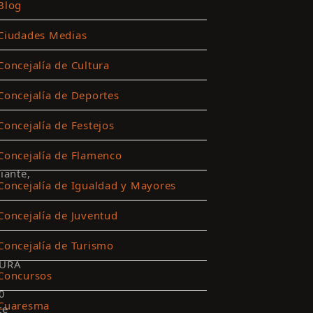
Blog
Ciudades Medias
Concejalía de Cultura
Concejalía de Deportes
Concejalía de Festejos
Concejalía de Flamenco
iante,
Concejalía de Igualdad y Mayores
Concejalía de Juventud
Concejalía de Turismo
URA
Concursos
0
Cuaresma
te