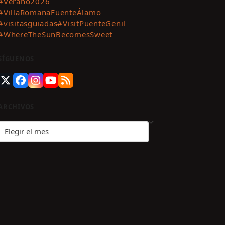
#Verano2026
#VillaRomanaFuenteÁlamo
#visitasguiadas
#VisitPuenteGenil
#WhereTheSunBecomesSweet
SÍGUENOS
Twitter
Facebook
Instagram
YouTube
RSS
(deprecated)
ARCHIVOS
Archivos