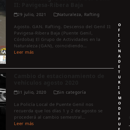
II: Pavigesa-Ribera Baja
29 julio, 2021
Naturaleza
,
Rafting
O
Agosto. GAN. Rafting. Descenso del Genil II:
F
Pavigesa-Ribera Baja (Puente Genil,
I
Córdoba) El Grupo de Actividades en la
C
Naturaleza (GAN), coincidiendo…
I
N
Leer más
A
D
E
T
Cambio de estacionamiento de
U
vehículos agosto 2020
R
I
31 julio, 2020
Sin categoría
S
M
O
La Policía Local de Puente Genil nos
D
recuerda que los días 1 y 2 de agosto se
E
procederá al cambio semestral…
P
Leer más
U
E