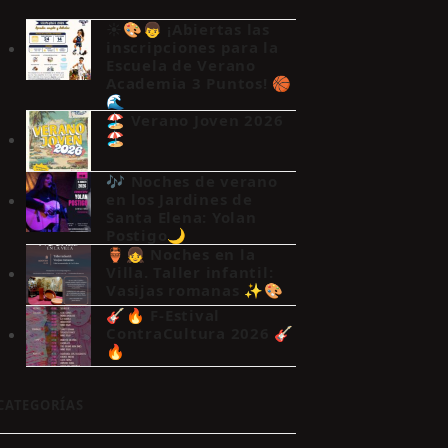
☀️🎨👦 ¡Abiertas las
inscripciones para la
Escuela de Verano
Academia 3 Puntos! 🏀
🌊
🏖️ Verano Joven 2026
🏖️
🎶 Noches de verano
en los Jardines de
Santa Elena: Yolan
Postigo🌙
🏺👧 Noches en la
Villa. Taller infantil:
Vasijas romanas ✨🎨
🎸🔥 F-Estival
ContraCultura 2026 🎸
🔥
CATEGORÍAS