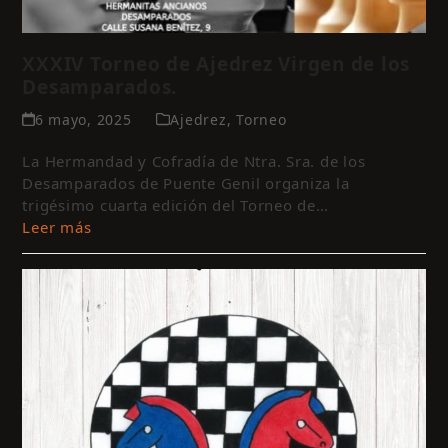
XXXIV Torneo de Ajedrez Virgen de los
Desamparados.
6 mayo, 2025
Ajedrez
,
Torneo
La Hermandad y Cofradía de Ntra. Sra. de los
Desamparados de Puente Genil organiza la
trigésimo cuarta edición del Torneo de…
Leer más