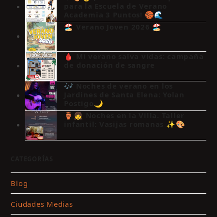
para la Escuela de Verano
Academia 3 Puntos! 🏀🌊
🏖️ Verano Joven 2026 🏖️
🩸 Mi verano salva vidas: campaña
de donación de sangre
🎶 Noches de verano en los
Jardines de Santa Elena: Yolan
Postigo🌙
🏺👧 Noches en la Villa. Taller
infantil: Vasijas romanas ✨🎨
CATEGORÍAS
Blog
Ciudades Medias