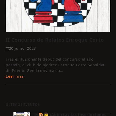
II Concurso de Relatos Enroque Corto
20 junio, 2023
Tras el ilusionante debut del concurso el año
pasado, el club de ajedrez Enroque Corto Sahaldau
de Puente Genil convoca su…
Leer más
ÚLTIMOS EVENTOS
☀️🎨👦 ¡Abiertas las inscripciones