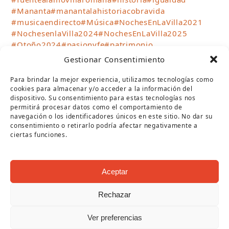
#Mananta
#manantalahistoriacobravida
#musicaendirecto
#Música
#NochesEnLaVilla2021
#NochesenlaVilla2024
#NochesEnLaVilla2025
#Otoño2024
#pasionyfe
#patrimonio
#patrimonioindustrial
#puentegenil
#SemanaSanta
Gestionar Consentimiento
#semanasantapg
#sientelamananta
#talleresinfantiles
#teatro
#teatrocirco
#TurismoPuenteGenil
Para brindar la mejor experiencia, utilizamos tecnologías como
#verano2023
#Verano2024
#verano2025
cookies para almacenar y/o acceder a la información del
dispositivo. Su consentimiento para estas tecnologías nos
#Verano2026
#VillaRomanaFuenteÁlamo
permitirá procesar datos como el comportamiento de
#visitasguiadas
#VisitPuenteGenil
navegación o los identificadores únicos en este sitio. No dar su
#WhereTheSunBecomesSweet
consentimiento o retirarlo podría afectar negativamente a
ciertas funciones.
SÍGUENOS
Aceptar
Twitter
Facebook
Instagram
YouTube
RSS
(deprecated)
Rechazar
ARCHIVOS
Archivos
Ver preferencias