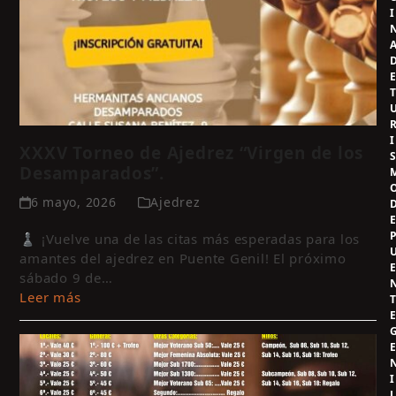
I
I
XXXV Torneo de Ajedrez “Virgen de los
Desamparados”.
6 mayo, 2026
Ajedrez
♟️ ¡Vuelve una de las citas más esperadas para los
amantes del ajedrez en Puente Genil! El próximo
sábado 9 de…
Leer más
I