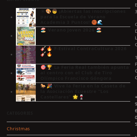
☀️🎨👦 ¡Abiertas las inscripciones
para la Escuela de Verano
Academia 3 Puntos! 🏀🌊
🏖️ Verano Joven 2026 🏖️
🎸🔥 F-Estival ContraCultura 2026
🎸🔥
🎯🏆 La Feria Real también apunta
al centro con el Club de Tiro
Olímpico Francisco Góngora
🐎🎉 Vive la Feria en la Caseta de
la Asociación Ecuestre “Los
Castellares” 🌟🍷
CATEGORIES
Christmas