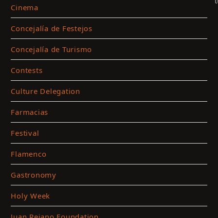
Cinema
Concejalía de Festejos
Concejalía de Turismo
Contests
Culture Delegation
Farmacias
C
Festival
t
a
Flamenco
m
c
Gastronomy
a
Holy Week
t
c
Juan Rejano Foundation