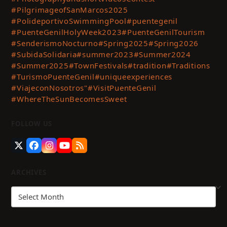
#PilgrimageofSanMarcos2025
#PolideportivoSwimmingPool
#puentegenil
#PuenteGenilHolyWeek2023
#PuenteGenilTourism
#SenderismoNocturno
#Spring2025
#Spring2026
#SubidaSolidaria
#summer2023
#Summer2024
#Summer2025
#TownFestivals
#tradition
#Traditions
#TurismoPuenteGenil
#uniqueexperiences
#ViajeconNosotros"
#VisitPuenteGenil
#WhereTheSunBecomesSweet
FOLLOW US
Twitter
Facebook
Instagram
YouTube
RSS
(deprecated)
ARCHIVES
Archives