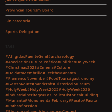
Provincial Tourism Board
Sin categoría
Sports Delegation
TAGS
#AfligidosPuenteGenil
#archaeology
#AsociaciónCulturalPoética
#ChildrenHolyWeek
#Christmas2023
#Cinema
#Culture
#DePlatoMembrillo
#FeeltheMananta
#FlamencoNovember
#FoodTours
#gastronomy
#GastroRoute
#handcraft
#HistoricalMuseum
#HolyWeek
#HolyWeek2025
#HolyWeek2026
#industrialheritage
#LosFrailesHistoricalBuilding
#Mananta
#MonumentalFebruary
#PasitoAPasito
#PathsofPassion
#PhotographyandshortvideosContest