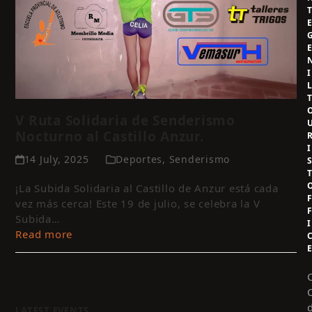
I
V Ruta Solidaria de Senderismo
Nocturno al Castillo Anzur.
I
14 July, 2025
Deportes
,
Senderismo
¡La Subida Solidaria al Castillo de Anzur está cada
vez más cerca! Este 19 de julio, se celebra la V
Subida…
I
Read more
LATEST EVENTS