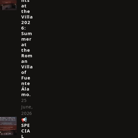
hts
at
the
Villa
202
6:
Sum
mer
at
the
Rom
an
Villa
of
Fue
nte
Ála
mo.
25
June,
2026
📢
SPE
CIA
L