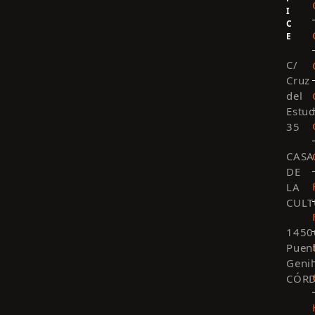
I
C
E
C/
Cruz
del
Estud
35
CASA
DE
LA
CULT
1450
Puen
Genil
CÓR