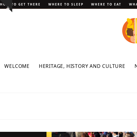
Skip
HOW TO GET THERE
WHERE TO SLEEP
WHERE TO EAT
WHA
Show
to
notice
content
WELCOME
HERITAGE, HISTORY AND CULTURE