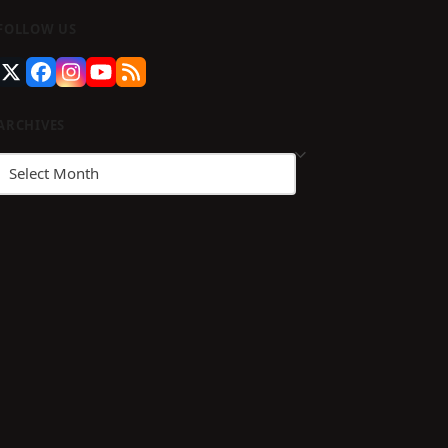
FOLLOW US
guenos
en
Twitter
Facebook
Instagram
YouTube
RSS
stagram
(deprecated)
ARCHIVES
Archives