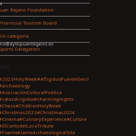
4
Juan Rejano Foundation
Provincial Tourism Board
Sin categoría
smo@aytopuentegenil.es
Sports Delegation
TAGS
#2023HolyWeek
#AfligidosPuenteGenil
#archaeology
#AsociaciónCulturalPoética
#catasdirigidas
#charmingnights
#Chess
#ChildrenHolyWeek
#Christmas2023
#Christmas2024
#Cinema
#CulinaryExperience
#Culture
#ElCantodelLocoTribute
#FuenteAlamoArchaeologicalSite