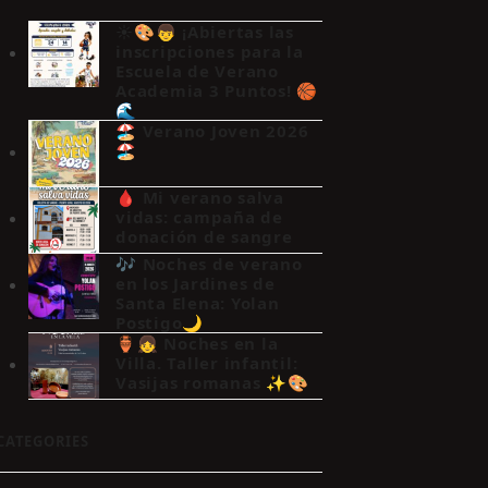
☀️🎨👦 ¡Abiertas las
inscripciones para la
Escuela de Verano
Academia 3 Puntos! 🏀
🌊
🏖️ Verano Joven 2026
🏖️
🩸 Mi verano salva
vidas: campaña de
donación de sangre
🎶 Noches de verano
en los Jardines de
Santa Elena: Yolan
Postigo🌙
🏺👧 Noches en la
Villa. Taller infantil:
Vasijas romanas ✨🎨
CATEGORIES