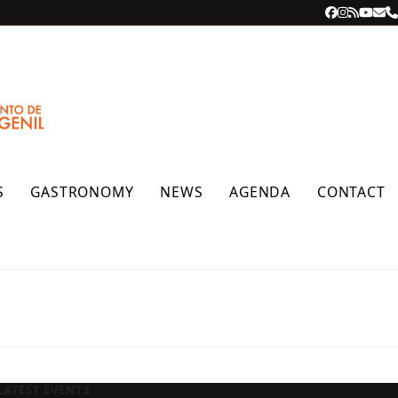
Facebook
Instagra
RSS
YouT
Ema
P
S
GASTRONOMY
NEWS
AGENDA
CONTACT
LATEST EVENTS