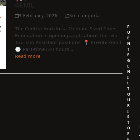
GENIL
3 February, 2026
Sin categoría
P
The Central Andalusia Medium-Sized Cities
U
Foundation is opening applications for two
E
Tourism Assistant positions. 📍 Puente Genil
N
🕒 Part-time (20 hours…
T
E
Read more
G
E
N
I
L
T
O
U
R
I
S
T
O
F
F