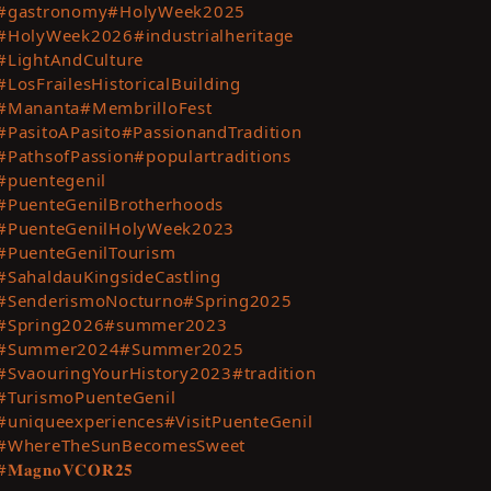
#gastronomy
#HolyWeek2025
t
#HolyWeek2026
#industrialheritage
ting
#LightAndCulture
es
#LosFrailesHistoricalBuilding
#Mananta
#MembrilloFest
te
#PasitoAPasito
#PassionandTradition
#PathsofPassion
#populartraditions
t
#puentegenil
#PuenteGenilBrotherhoods
#PuenteGenilHolyWeek2023
#PuenteGenilTourism
#SahaldauKingsideCastling
#SenderismoNocturno
#Spring2025
#Spring2026
#summer2023
#Summer2024
#Summer2025
#SvaouringYourHistory2023
#tradition
#TurismoPuenteGenil
#uniqueexperiences
#VisitPuenteGenil
#WhereTheSunBecomesSweet
#𝐌𝐚𝐠𝐧𝐨𝐕𝐂𝐎𝐑𝟐𝟓