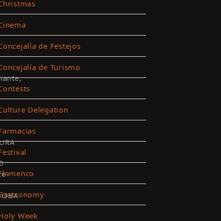
Christmas
Cinema
Concejalía de Festejos
Concejalía de Turismo
iante,
Contests
Culture Delegation
Farmacias
URA
Festival
0
Flamenco
te
Gastronomy
DOBA
Holy Week