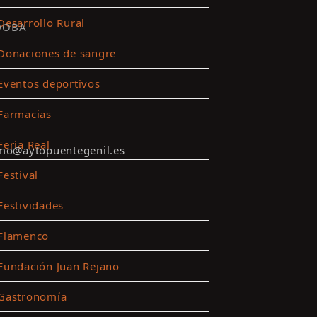
Desarrollo Rural
DOBA
Donaciones de sangre
Eventos deportivos
Farmacias
Feria Real
smo@aytopuentegenil.es
Festival
Festividades
Flamenco
Fundación Juan Rejano
Gastronomía