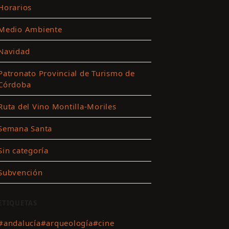
Horarios
Medio Ambiente
ar
Navidad
es
Patronato Provincial de Turismo de
Córdoba
ting
Ruta del Vino Montilla-Moriles
r
Semana Santa
nido
Sin categoría
Subvención
ETIQUETAS
#andalucía
#arqueología
#cine