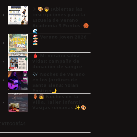
☀️🎨👦 ¡Abiertas las
inscripciones para la
Escuela de Verano
Academia 3 Puntos! 🏀
🌊
🏖️ Verano Joven 2026
🏖️
🩸 Mi verano salva
vidas: campaña de
donación de sangre
🎶 Noches de verano
en los Jardines de
Santa Elena: Yolan
Postigo🌙
🏺👧 Noches en la
Villa. Taller infantil:
Vasijas romanas ✨🎨
CATEGORÍAS