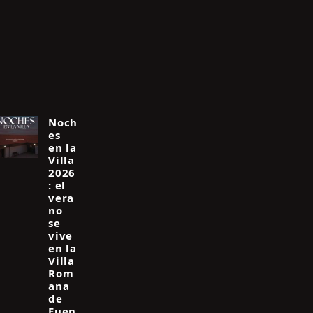
Noch
es
en la
Villa
2026
: el
vera
no
se
vive
en la
Villa
Rom
ana
de
Fuen