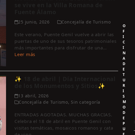
se vive en la Villa Romana de
Fuente Álamo
25 junio, 2026
Concejalía de Turismo
O
F
Este verano, Puente Genil vuelve a abrir las
I
puertas de uno de sus tesoros patrimoniales
C
más importantes para disfrutar de una…
I
N
Leer más
A
D
E
T
✨ 18 de abril | Día Internacional
U
de los Monumentos y Sitios✨
R
I
13 abril, 2026
S
M
Concejalía de Turismo
,
Sin categoría
O
D
ENTRADAS AGOTADAS. MUCHAS GRACIAS.
E
Celebra el 18 de abril en Puente Genil con
P
visitas temáticas, mosaicos romanos y cata
U
de vino…
E