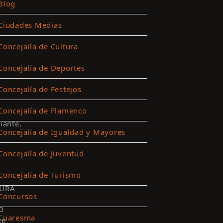
Blog
Ciudades Medias
Concejalía de Cultura
Concejalía de Deportes
Concejalía de Festejos
Concejalía de Flamenco
iante,
Concejalía de Igualdad y Mayores
Concejalía de Juventud
Concejalía de Turismo
URA
Concursos
0
Cuaresma
te