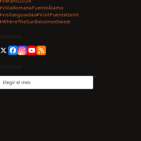
#Verano2026
#VillaRomanaFuenteÁlamo
#visitasguiadas
#VisitPuenteGenil
#WhereTheSunBecomesSweet
SÍGUENOS
Twitter
Facebook
Instagram
YouTube
RSS
(deprecated)
ARCHIVOS
Archivos