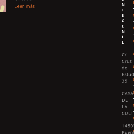
N
Leer más
T
E
G
E
N
I
L
C/
Cruz
del
Estud
35
CASA
DE
LA
CULT
1450
Puen