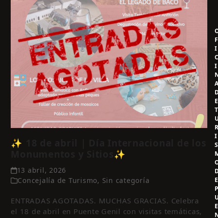
I
I
I
✨ 18 de abril | Día Internacional de los
Monumentos y Sitios✨
13 abril, 2026
Concejalía de Turismo
,
Sin categoría
ENTRADAS AGOTADAS. MUCHAS GRACIAS. Celebra
el 18 de abril en Puente Genil con visitas temáticas,