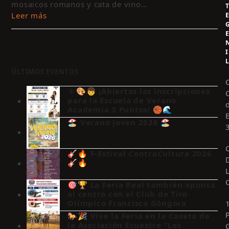
mosaicos romanos y cata de vino…
Leer más
I
ÚLTIMOS EVENTOS
☀️🎨👦 ¡Abiertas las inscripciones
para la Escuela de Verano
Academia 3 Puntos! 🏀🌊
🏖️ Verano Joven 2026 🏖️
🎸🔥 F-Estival ContraCultura 2026
🎸🔥
🎯🏆 La Feria Real también apunta
al centro con el Club de Tiro
Olímpico Francisco Góngora
🐎🎉 Vive la Feria en la Caseta de
la Asociación Ecuestre “Los