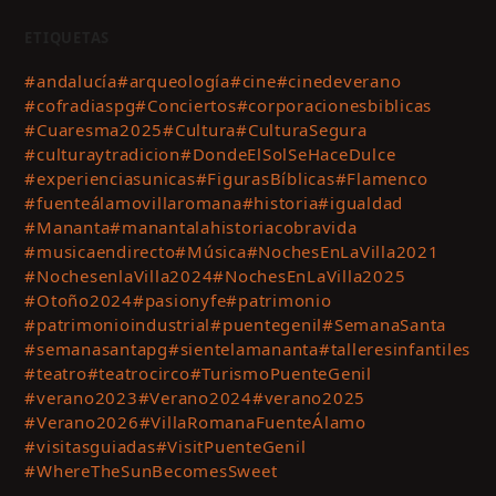
ETIQUETAS
#andalucía
#arqueología
#cine
#cinedeverano
#cofradiaspg
#Conciertos
#corporacionesbiblicas
#Cuaresma2025
#Cultura
#CulturaSegura
#culturaytradicion
#DondeElSolSeHaceDulce
#experienciasunicas
#FigurasBíblicas
#Flamenco
#fuenteálamovillaromana
#historia
#igualdad
#Mananta
#manantalahistoriacobravida
#musicaendirecto
#Música
#NochesEnLaVilla2021
#NochesenlaVilla2024
#NochesEnLaVilla2025
#Otoño2024
#pasionyfe
#patrimonio
#patrimonioindustrial
#puentegenil
#SemanaSanta
#semanasantapg
#sientelamananta
#talleresinfantiles
#teatro
#teatrocirco
#TurismoPuenteGenil
#verano2023
#Verano2024
#verano2025
#Verano2026
#VillaRomanaFuenteÁlamo
#visitasguiadas
#VisitPuenteGenil
#WhereTheSunBecomesSweet