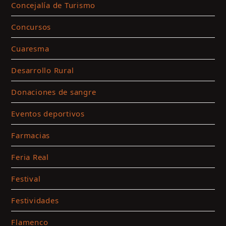
p
Concejalía de Turismo
a
l
Concursos
c
Cuaresma
m
Desarrollo Rural
y
a
Donaciones de sangre
e
c
Eventos deportivos
Farmacias
Feria Real
Festival
Festividades
Flamenco