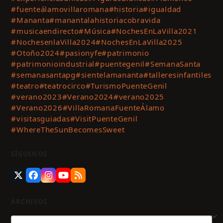
#fuenteálamovillaromana
#historia
#igualdad
#Mananta
#manantalahistoriacobravida
#musicaendirecto
#Música
#NochesEnLaVilla2021
#NochesenlaVilla2024
#NochesEnLaVilla2025
#Otoño2024
#pasionyfe
#patrimonio
#patrimonioindustrial
#puentegenil
#SemanaSanta
#semanasantapg
#sientelamananta
#talleresinfantiles
#teatro
#teatrocirco
#TurismoPuenteGenil
#verano2023
#Verano2024
#verano2025
#Verano2026
#VillaRomanaFuenteÁlamo
#visitasguiadas
#VisitPuenteGenil
#WhereTheSunBecomesSweet
SÍGUENOS
Twitter
Facebook
Instagram
YouTube
RSS
(deprecated)
ARCHIVOS
Archivos