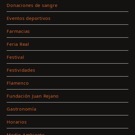
Donaciones de sangre
y
a
Eventos deportivos
e
c
Farmacias
Feria Real
Festival
Festividades
Flamenco
Fundación Juan Rejano
Gastronomía
Horarios
Medio Ambiente