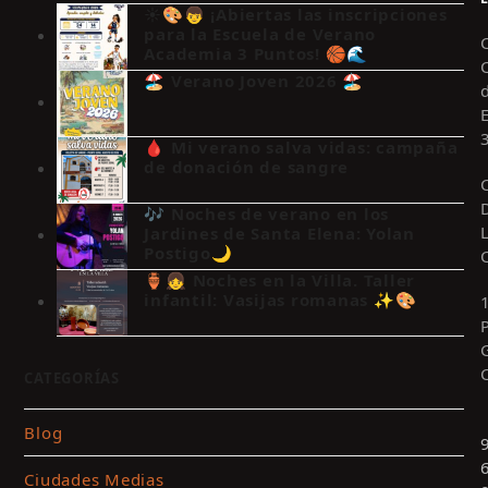
☀️🎨👦 ¡Abiertas las inscripciones
para la Escuela de Verano
Academia 3 Puntos! 🏀🌊
🏖️ Verano Joven 2026 🏖️
🩸 Mi verano salva vidas: campaña
de donación de sangre
🎶 Noches de verano en los
Jardines de Santa Elena: Yolan
Postigo🌙
🏺👧 Noches en la Villa. Taller
infantil: Vasijas romanas ✨🎨
CATEGORÍAS
Blog
Ciudades Medias