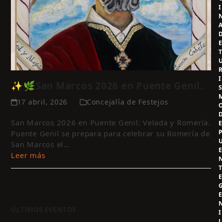
I
I
✨🌿San Marcos 2026 en Puente Genil.
17 abril, 2026
Concejalía de Festejos
San Marcos 2026 en Puente Genil: Velada y Romería.
Puente Genil se prepara para celebrar su Romería de
San Marcos el…
Leer más
ÚLTIMOS EVENTOS
I