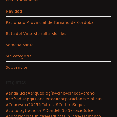
Navidad
Patronato Provincial de Turismo de Córdoba
Ruta del Vino Montilla-Moriles
Semana Santa
Sin categoría
Subvención
ETIQUETAS
#andalucía
#arqueología
#cine
#cinedeverano
#cofradiaspg
#Conciertos
#corporacionesbiblicas
#Cuaresma2025
#Cultura
#CulturaSegura
#culturaytradicion
#DondeElSolSeHaceDulce
#experienciasunicas
#FigurasBíblicas
#Flamenco