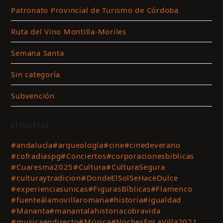
Patronato Provincial de Turismo de Córdoba
Ruta del Vino Montilla-Moriles
Semana Santa
Sin categoría
Subvención
ETIQUETAS
#andalucía
#arqueología
#cine
#cinedeverano
#cofradiaspg
#Conciertos
#corporacionesbiblicas
#Cuaresma2025
#Cultura
#CulturaSegura
#culturaytradicion
#DondeElSolSeHaceDulce
#experienciasunicas
#FigurasBíblicas
#Flamenco
#fuenteálamovillaromana
#historia
#igualdad
#Mananta
#manantalahistoriacobravida
#musicaendirecto
#Música
#NochesEnLaVilla2021