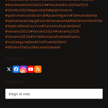
#NochesenlaVilla2024
#NochesEnLaVilla2025
#Otoño2024
#pasionyfe
#patrimonio
#patrimonioindustrial
#puentegenil
#SemanaSanta
#semanasantapg
#sientelamananta
#talleresinfantiles
#teatro
#teatrocirco
#TurismoPuenteGenil
#verano2023
#Verano2024
#verano2025
#Verano2026
#VillaRomanaFuenteÁlamo
#visitasguiadas
#VisitPuenteGenil
#WhereTheSunBecomesSweet
SÍGUENOS
Twitter
Facebook
Instagram
YouTube
RSS
(deprecated)
ARCHIVOS
Archivos