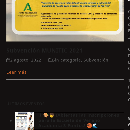
Subvención MUNITIC 2021
2 agosto, 2022
Sin categoría
,
Subvención
Leer más
ÚLTIMOS EVENTOS
☀️🎨👦 ¡Abiertas las inscripciones
para la Escuela de Verano
Academia 3 Puntos! 🏀🌊