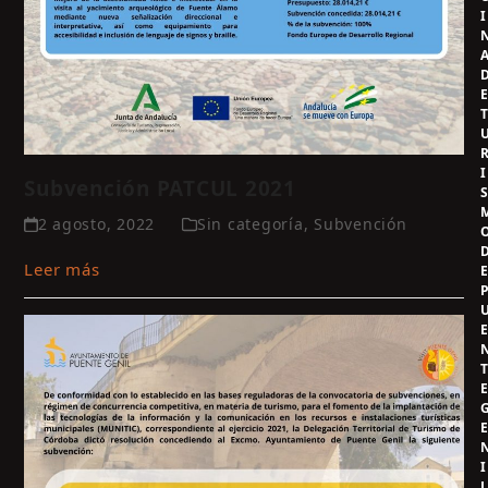
I
I
Subvención PATCUL 2021
2 agosto, 2022
Sin categoría
,
Subvención
Leer más
I