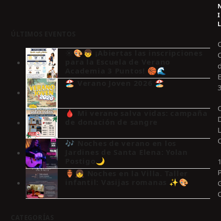
I
ÚLTIMOS EVENTOS
☀️🎨👦 ¡Abiertas las inscripciones
para la Escuela de Verano
Academia 3 Puntos! 🏀🌊
🏖️ Verano Joven 2026 🏖️
🩸 Mi verano salva vidas: campaña
de donación de sangre
🎶 Noches de verano en los
Jardines de Santa Elena: Yolan
Postigo🌙
🏺👧 Noches en la Villa. Taller
infantil: Vasijas romanas ✨🎨
CATEGORÍAS