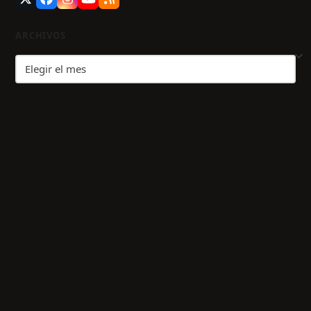
Twitter
Facebook
Instagram
YouTube
RSS
(deprecated)
ARCHIVOS
Archivos