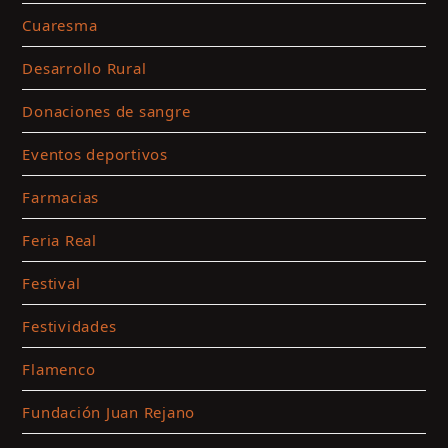
c
Cuaresma
m
Desarrollo Rural
y
a
Donaciones de sangre
e
c
Eventos deportivos
Farmacias
Feria Real
Festival
Festividades
Flamenco
Fundación Juan Rejano