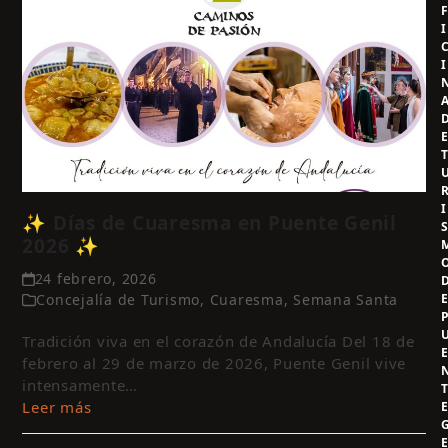
I
I
I
✨ Días de Cuaresma en Puente Genil
2026 ✨
24 febrero, 2026
Concejalía de Turismo
,
Cuaresma
,
Semana Santa
Tradición viva en el corazón de Andalucía Del 18 de
febrero al 29 de marzo de 2026, Puente Genil vive
intensamente…
Leer más