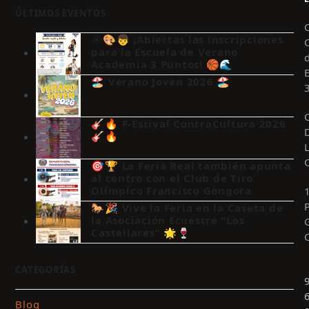
ÚLTIMOS EVENTOS
☀️🎨👦 ¡Abiertas las inscripciones
para la Escuela de Verano
Academia 3 Puntos! 🏀🌊
🏖️ Verano Joven 2026 🏖️
🎸🔥 F-Estival ContraCultura 2026
🎸🔥
🎯🏆 La Feria Real también apunta
al centro con el Club de Tiro
Olímpico Francisco Góngora
🐎🎉 Vive la Feria en la Caseta de
la Asociación Ecuestre “Los
Castellares” 🌟🍷
CATEGORÍAS
Blog