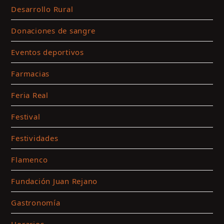
Desarrollo Rural
y
a
Donaciones de sangre
e
c
Eventos deportivos
Farmacias
Feria Real
Festival
Festividades
Flamenco
Fundación Juan Rejano
Gastronomía
Horarios