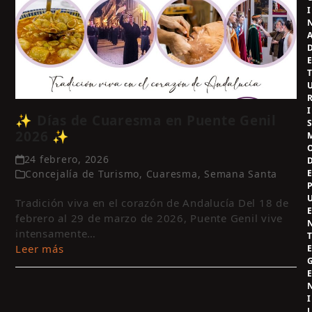
I
I
✨ Días de Cuaresma en Puente Genil
2026 ✨
24 febrero, 2026
Concejalía de Turismo
,
Cuaresma
,
Semana Santa
Tradición viva en el corazón de Andalucía Del 18 de
febrero al 29 de marzo de 2026, Puente Genil vive
intensamente…
Leer más
I