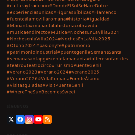
#culturaytradicion
#DondeElSolSeHaceDulce
#experienciasunicas
#FigurasBíblicas
#Flamenco
#fuenteálamovillaromana
#historia
#igualdad
#Mananta
#manantalahistoriacobravida
#musicaendirecto
#Música
#NochesEnLaVilla2021
#NochesenlaVilla2024
#NochesEnLaVilla2025
#Otoño2024
#pasionyfe
#patrimonio
#patrimonioindustrial
#puentegenil
#SemanaSanta
#semanasantapg
#sientelamananta
#talleresinfantiles
#teatro
#teatrocirco
#TurismoPuenteGenil
#verano2023
#Verano2024
#verano2025
#Verano2026
#VillaRomanaFuenteÁlamo
#visitasguiadas
#VisitPuenteGenil
#WhereTheSunBecomesSweet
SÍGUENOS
Twitter
Facebook
Instagram
YouTube
RSS
(deprecated)