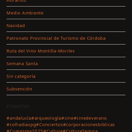
Medio Ambiente
Navidad
Patronato Provincial de Turismo de Córdoba
Ruta del Vino Montilla-Moriles
Semana Santa
Sin categoría
Subvención
ETIQUETAS
#andalucía
#arqueología
#cine
#cinedeverano
#cofradiaspg
#Conciertos
#corporacionesbiblicas
#Cuaresma2025
#Cultura
#CulturaSegura