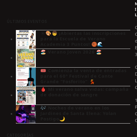
I
ÚLTIMOS EVENTOS
☀️🎨👦 ¡Abiertas las inscripciones
para la Escuela de Verano
Academia 3 Puntos! 🏀🌊
🏖️ Verano Joven 2026 🏖️
🎟️ Comienza la venta de entradas
para el 60º Festival de Cante
Grande “Fosforito” 💃
🩸 Mi verano salva vidas: campaña
de donación de sangre
🎶 Noches de verano en los
Jardines de Santa Elena: Yolan
Postigo🌙
CATEGORÍAS