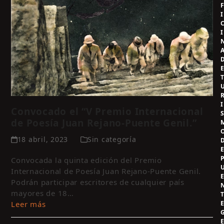
I
I
I
Convocado el “V Premio Internacional
de Poesía Juan Rejano-Puente Genil.”
18 abril, 2023
Sin categoría
Convocada la quinta edición del Premio
Internacional de Poesía Juan Rejano-Puente Genil.
Podrán participar escritores de cualquier país
mayores de 18…
Leer más