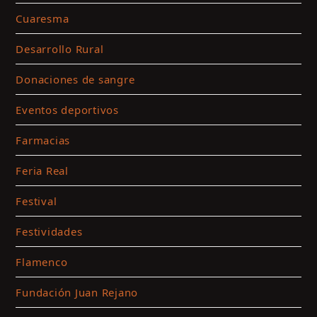
c
Cuaresma
m
Desarrollo Rural
y
a
Donaciones de sangre
e
c
Eventos deportivos
Farmacias
Feria Real
Festival
Festividades
Flamenco
Fundación Juan Rejano