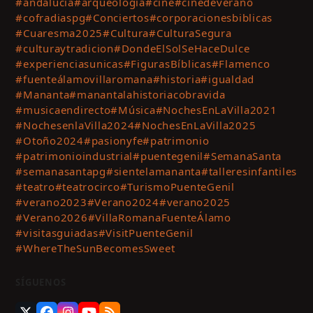
#andalucía
#arqueología
#cine
#cinedeverano
#cofradiaspg
#Conciertos
#corporacionesbiblicas
#Cuaresma2025
#Cultura
#CulturaSegura
#culturaytradicion
#DondeElSolSeHaceDulce
#experienciasunicas
#FigurasBíblicas
#Flamenco
#fuenteálamovillaromana
#historia
#igualdad
#Mananta
#manantalahistoriacobravida
#musicaendirecto
#Música
#NochesEnLaVilla2021
#NochesenlaVilla2024
#NochesEnLaVilla2025
#Otoño2024
#pasionyfe
#patrimonio
#patrimonioindustrial
#puentegenil
#SemanaSanta
#semanasantapg
#sientelamananta
#talleresinfantiles
#teatro
#teatrocirco
#TurismoPuenteGenil
#verano2023
#Verano2024
#verano2025
#Verano2026
#VillaRomanaFuenteÁlamo
#visitasguiadas
#VisitPuenteGenil
#WhereTheSunBecomesSweet
SÍGUENOS