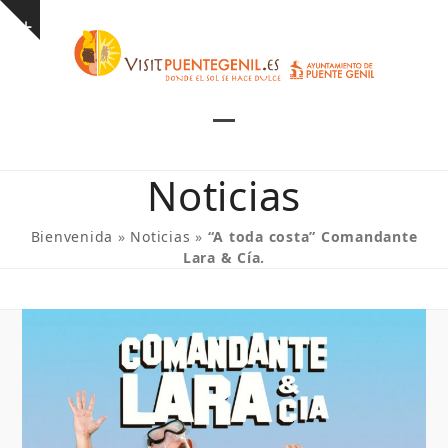
Skip
Show
to
notice
content
Open
Close
mobile
mobile
Noticias
menu
menu
Bienvenida
»
Noticias
»
“A toda costa” Comandante
Lara & Cía.