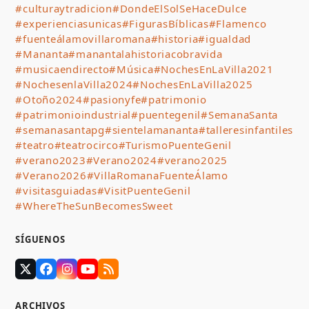
#culturaytradicion
#DondeElSolSeHaceDulce
#experienciasunicas
#FigurasBíblicas
#Flamenco
#fuenteálamovillaromana
#historia
#igualdad
#Mananta
#manantalahistoriacobravida
#musicaendirecto
#Música
#NochesEnLaVilla2021
#NochesenlaVilla2024
#NochesEnLaVilla2025
#Otoño2024
#pasionyfe
#patrimonio
#patrimonioindustrial
#puentegenil
#SemanaSanta
#semanasantapg
#sientelamananta
#talleresinfantiles
#teatro
#teatrocirco
#TurismoPuenteGenil
#verano2023
#Verano2024
#verano2025
#Verano2026
#VillaRomanaFuenteÁlamo
#visitasguiadas
#VisitPuenteGenil
#WhereTheSunBecomesSweet
SÍGUENOS
Twitter
Facebook
Instagram
YouTube
RSS
(deprecated)
ARCHIVOS