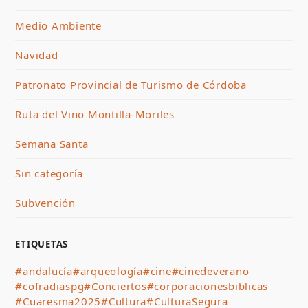
Medio Ambiente
Navidad
Patronato Provincial de Turismo de Córdoba
Ruta del Vino Montilla-Moriles
Semana Santa
Sin categoría
Subvención
ETIQUETAS
#andalucía
#arqueología
#cine
#cinedeverano
#cofradiaspg
#Conciertos
#corporacionesbiblicas
#Cuaresma2025
#Cultura
#CulturaSegura