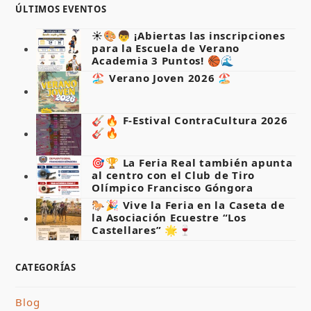
ÚLTIMOS EVENTOS
☀️🎨👦 ¡Abiertas las inscripciones
para la Escuela de Verano
Academia 3 Puntos! 🏀🌊
🏖️ Verano Joven 2026 🏖️
🎸🔥 F-Estival ContraCultura 2026
🎸🔥
🎯🏆 La Feria Real también apunta
al centro con el Club de Tiro
Olímpico Francisco Góngora
🐎🎉 Vive la Feria en la Caseta de
la Asociación Ecuestre “Los
Castellares” 🌟🍷
CATEGORÍAS
Blog