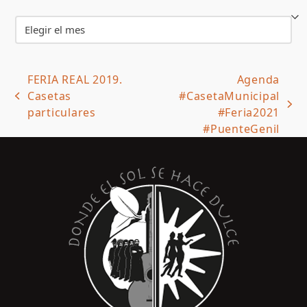
Archivos
FERIA REAL 2019.
Agenda
Casetas
#CasetaMunicipal
previous
next
particulares
#Feria2021
post:
post:
#PuenteGenil