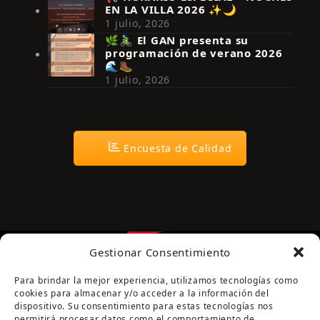
EN LA VILLA 2026 ✨🌙
Síguenos en Instagram
1 julio, 2026
🌿🚴‍♂️ El GAN presenta su
programación de verano 2026
🌊🥾
1 julio, 2026
Encuesta de Calidad
Gestionar Consentimiento
Para brindar la mejor experiencia, utilizamos tecnologías como
cookies para almacenar y/o acceder a la información del
dispositivo. Su consentimiento para estas tecnologías nos
permitirá procesar datos como el comportamiento de