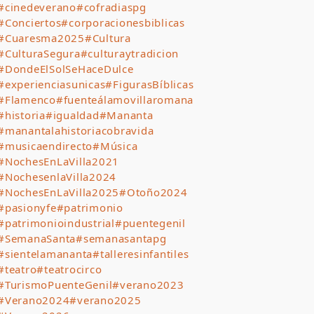
#cinedeverano
#cofradiaspg
#Conciertos
#corporacionesbiblicas
#Cuaresma2025
#Cultura
#CulturaSegura
#culturaytradicion
#DondeElSolSeHaceDulce
#experienciasunicas
#FigurasBíblicas
#Flamenco
#fuenteálamovillaromana
#historia
#igualdad
#Mananta
#manantalahistoriacobravida
#musicaendirecto
#Música
#NochesEnLaVilla2021
#NochesenlaVilla2024
#NochesEnLaVilla2025
#Otoño2024
#pasionyfe
#patrimonio
#patrimonioindustrial
#puentegenil
#SemanaSanta
#semanasantapg
#sientelamananta
#talleresinfantiles
#teatro
#teatrocirco
#TurismoPuenteGenil
#verano2023
#Verano2024
#verano2025