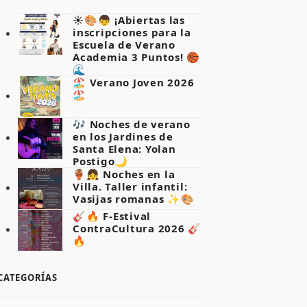
☀️🎨👦 ¡Abiertas las
inscripciones para la
Escuela de Verano
Academia 3 Puntos! 🏀
🌊
🏖️ Verano Joven 2026
🏖️
🎶 Noches de verano
en los Jardines de
Santa Elena: Yolan
Postigo🌙
🏺👧 Noches en la
Villa. Taller infantil:
Vasijas romanas ✨🎨
🎸🔥 F-Estival
ContraCultura 2026 🎸
🔥
CATEGORÍAS