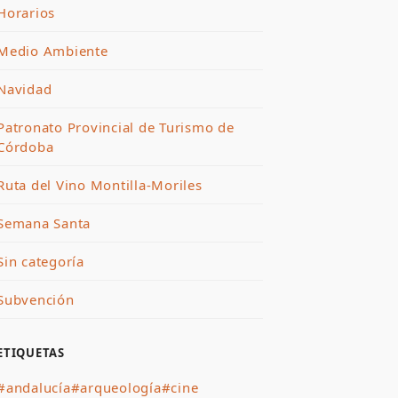
Horarios
Medio Ambiente
Navidad
Patronato Provincial de Turismo de
Córdoba
Ruta del Vino Montilla-Moriles
Semana Santa
Sin categoría
Subvención
ETIQUETAS
#andalucía
#arqueología
#cine