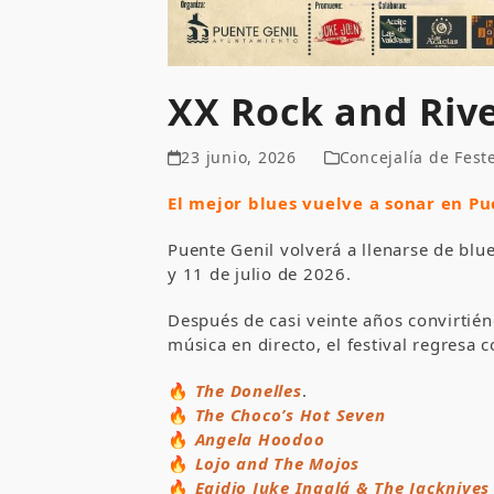
XX Rock and Rive
23 junio, 2026
Concejalía de Fest
El mejor blues vuelve a sonar en Pu
Puente Genil volverá a llenarse de blu
y 11 de julio de 2026.
Después de casi veinte años convirtién
música en directo, el festival regresa 
🔥
The Donelles
.
🔥
The Choco’s Hot Seven
🔥
Angela Hoodoo
🔥
Lojo and The Mojos
🔥
Egidio Juke Ingalá & The Jacknives