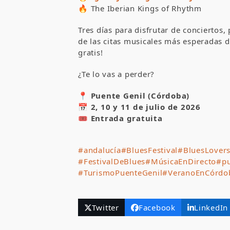
🔥 The Iberian Kings of Rhythm
Tres días para disfrutar de conciertos
de las citas musicales más esperadas d
gratis!
¿Te lo vas a perder?
📍 Puente Genil (Córdoba)
📅 2, 10 y 11 de julio de 2026
🎟 Entrada gratuita
#andalucía
#BluesFestival
#BluesLover
#FestivalDeBlues
#MúsicaEnDirecto
#pu
#TurismoPuenteGenil
#VeranoEnCórdo
Twitter
Facebook
LinkedIn