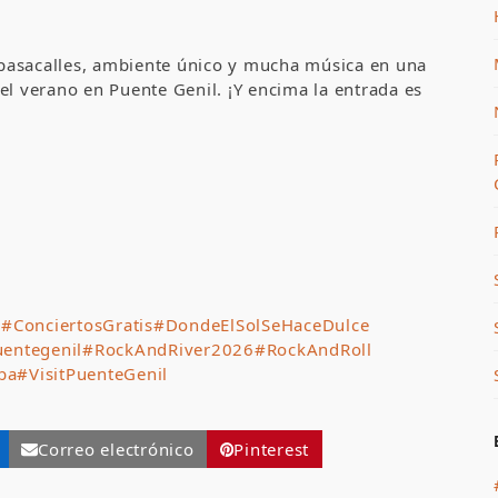
, pasacalles, ambiente único y mucha música en una
el verano en Puente Genil. ¡Y encima la entrada es
s
#ConciertosGratis
#DondeElSolSeHaceDulce
entegenil
#RockAndRiver2026
#RockAndRoll
ba
#VisitPuenteGenil
Correo electrónico
Pinterest