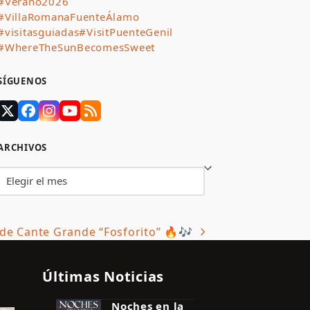
#Verano2026
#VillaRomanaFuenteÁlamo
#visitasguiadas
#VisitPuenteGenil
#WhereTheSunBecomesSweet
SÍGUENOS
Twitter
Facebook
Instagram
YouTube
RSS
(deprecated)
ARCHIVOS
Archivos
l de Cante Grande “Fosforito” 🔥🎶
Últimas Noticias
Noches en la