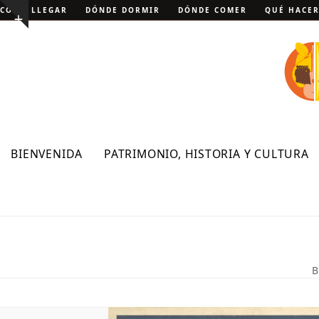
Skip
CÓMO LLEGAR
DÓNDE DORMIR
DÓNDE COMER
QUÉ HACE
Show
to
notice
content
BIENVENIDA
PATRIMONIO, HISTORIA Y CULTURA
B