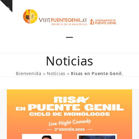
Skip
Show
to
notice
content
Open
Close
mobile
mobile
Noticias
menu
menu
Bienvenida
»
Noticias
»
Risas en Puente Genil.