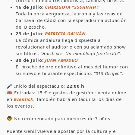
con su comedia costumbrista, canalla y directa.
16 de Julio:
CHIRIGOTA “SSSHHHH
!”
Toda la poca vergüenza, la ironía y las risas del
Carnaval de Cádiz con la esperadísima actuación
del Bizcocho.
23 de Julio:
PATRICIA GALVÁN
La cómica andaluza llega dispuesta a
revolucionar el auditorio con su aclamado show
sin filtros:
“Hardcore: Un monólogo fuertecito”
.
30 de Julio:
JUAN AMODEO
El broche de oro definitivo al mes del humor con
su nuevo e hilarante espectáculo:
“013 Origen”
.
🎤 Inicio del espectáculo:
22:00 h
🎟️ Entradas: 15 € + gastos de gestión · Venta online
en
Eventick.
También habrá en taquilla los días de
los eventos.
👦 No recomendado para menores de 7 años
Puente Genil vuelve a apostar por la cultura y el