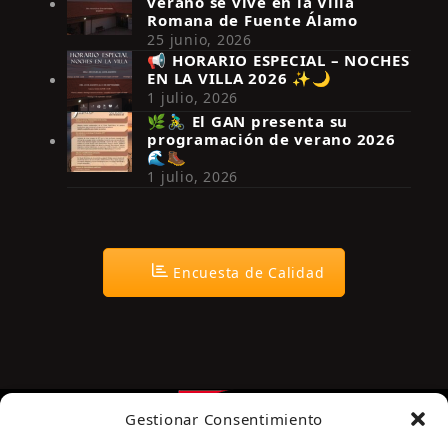
verano se vive en la Villa
Romana de Fuente Álamo
25 junio, 2026
📢 HORARIO ESPECIAL – NOCHES
EN LA VILLA 2026 ✨🌙
Síguenos en Instagram
1 julio, 2026
🌿🚴‍♂️ El GAN presenta su
programación de verano 2026
🌊🥾
1 julio, 2026
Encuesta de Calidad
Gestionar Consentimiento