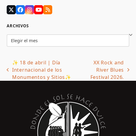
Twitter
Facebook
Instagram
YouTube
RSS
(deprecated)
ARCHIVOS
Archivos
✨ 18 de abril | Día
XX Rock and
Internacional de los
River Blues
previous
next
Monumentos y Sitios✨
Festival 2026.
post:
post: