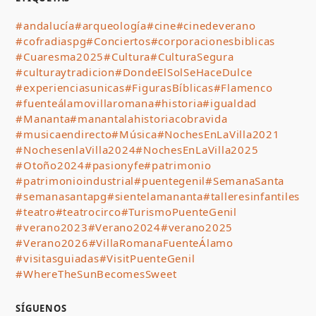
#andalucía
#arqueología
#cine
#cinedeverano
#cofradiaspg
#Conciertos
#corporacionesbiblicas
#Cuaresma2025
#Cultura
#CulturaSegura
#culturaytradicion
#DondeElSolSeHaceDulce
#experienciasunicas
#FigurasBíblicas
#Flamenco
#fuenteálamovillaromana
#historia
#igualdad
#Mananta
#manantalahistoriacobravida
#musicaendirecto
#Música
#NochesEnLaVilla2021
#NochesenlaVilla2024
#NochesEnLaVilla2025
#Otoño2024
#pasionyfe
#patrimonio
#patrimonioindustrial
#puentegenil
#SemanaSanta
#semanasantapg
#sientelamananta
#talleresinfantiles
#teatro
#teatrocirco
#TurismoPuenteGenil
#verano2023
#Verano2024
#verano2025
#Verano2026
#VillaRomanaFuenteÁlamo
#visitasguiadas
#VisitPuenteGenil
#WhereTheSunBecomesSweet
SÍGUENOS