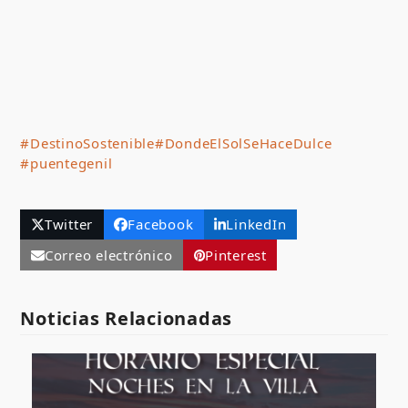
#DestinoSostenible
#DondeElSolSeHaceDulce
#puentegenil
Twitter
Facebook
LinkedIn
Correo electrónico
Pinterest
Noticias Relacionadas