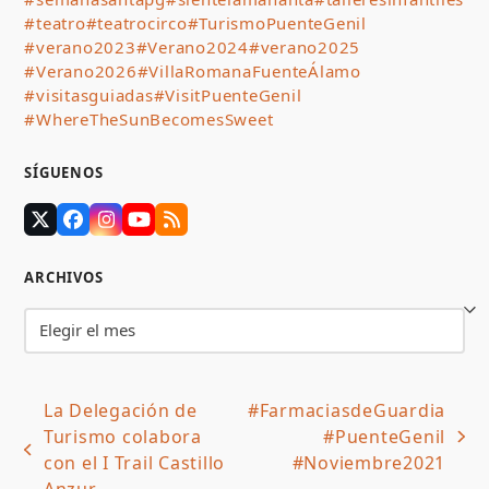
#teatro
#teatrocirco
#TurismoPuenteGenil
#verano2023
#Verano2024
#verano2025
#Verano2026
#VillaRomanaFuenteÁlamo
#visitasguiadas
#VisitPuenteGenil
#WhereTheSunBecomesSweet
SÍGUENOS
Twitter
Facebook
Instagram
YouTube
RSS
(deprecated)
ARCHIVOS
Archivos
La Delegación de
#FarmaciasdeGuardia
Turismo colabora
#PuenteGenil
next
previous
con el I Trail Castillo
#Noviembre2021
post:
post:
Anzur.