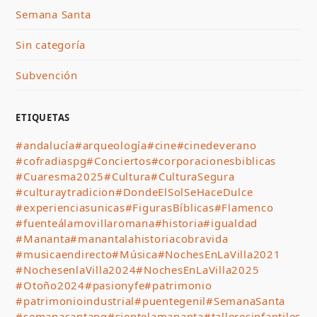
Semana Santa
Sin categoría
Subvención
ETIQUETAS
#andalucía
#arqueología
#cine
#cinedeverano
#cofradiaspg
#Conciertos
#corporacionesbiblicas
#Cuaresma2025
#Cultura
#CulturaSegura
#culturaytradicion
#DondeElSolSeHaceDulce
#experienciasunicas
#FigurasBíblicas
#Flamenco
#fuenteálamovillaromana
#historia
#igualdad
#Mananta
#manantalahistoriacobravida
#musicaendirecto
#Música
#NochesEnLaVilla2021
#NochesenlaVilla2024
#NochesEnLaVilla2025
#Otoño2024
#pasionyfe
#patrimonio
#patrimonioindustrial
#puentegenil
#SemanaSanta
#semanasantapg
#sientelamananta
#talleresinfantiles