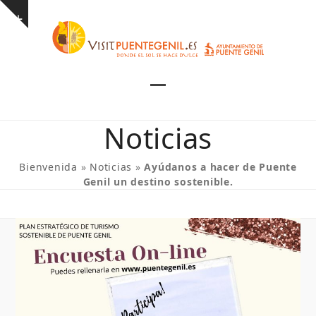
Skip
Show
to
notice
content
Open
Close
mobile
mobile
Noticias
menu
menu
Bienvenida
»
Noticias
»
Ayúdanos a hacer de Puente
Genil un destino sostenible.