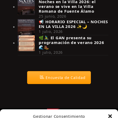
Noches en la Villa 2026: el
verano se vive en la Villa
Romana de Fuente Álamo
25 junio, 2026
📢 HORARIO ESPECIAL – NOCHES
EN LA VILLA 2026 ✨🌙
Síguenos en Instagram
1 julio, 2026
🌿🚴‍♂️ El GAN presenta su
programación de verano 2026
🌊🥾
1 julio, 2026
Encuesta de Calidad
Gestionar Consentimiento