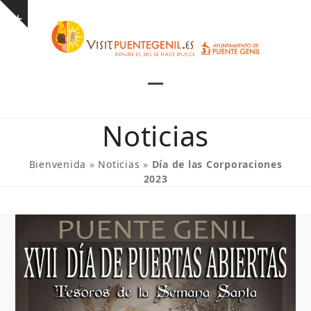
Skip
Show
to
notice
content
Open
Close
mobile
mobile
Noticias
menu
menu
Bienvenida
»
Noticias
»
Día de las Corporaciones
2023