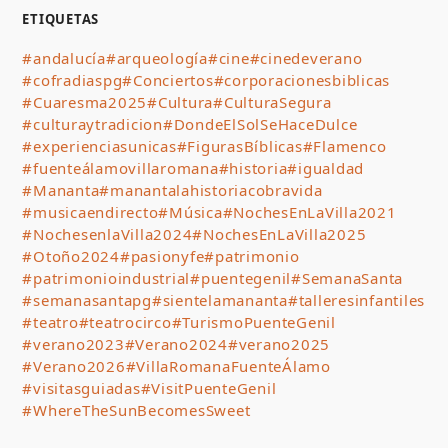
ETIQUETAS
#andalucía
#arqueología
#cine
#cinedeverano
#cofradiaspg
#Conciertos
#corporacionesbiblicas
#Cuaresma2025
#Cultura
#CulturaSegura
#culturaytradicion
#DondeElSolSeHaceDulce
#experienciasunicas
#FigurasBíblicas
#Flamenco
#fuenteálamovillaromana
#historia
#igualdad
#Mananta
#manantalahistoriacobravida
#musicaendirecto
#Música
#NochesEnLaVilla2021
#NochesenlaVilla2024
#NochesEnLaVilla2025
#Otoño2024
#pasionyfe
#patrimonio
#patrimonioindustrial
#puentegenil
#SemanaSanta
#semanasantapg
#sientelamananta
#talleresinfantiles
#teatro
#teatrocirco
#TurismoPuenteGenil
#verano2023
#Verano2024
#verano2025
#Verano2026
#VillaRomanaFuenteÁlamo
#visitasguiadas
#VisitPuenteGenil
#WhereTheSunBecomesSweet