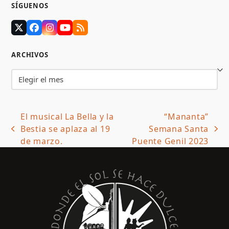
SÍGUENOS
Twitter
Facebook
Instagram
YouTube
RSS
(deprecated)
ARCHIVOS
Archivos
El musical La Bella y la
“Mananta”
Bestia se aplaza al 19
Semana Santa
previous
next
de marzo.
Puente Genil 2023
post:
post: