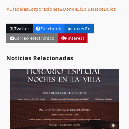
#DíadelasCorporaciones
#DondeElSolSeHaceDulce
Twitter
Facebook
LinkedIn
Correo electrónico
Pinterest
Noticias Relacionadas