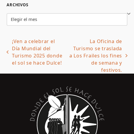
ARCHIVOS
Archivos
¡Ven a celebrar el
La Oficina de
Día Mundial del
Turismo se traslada
previous
Turismo 2025 donde
a Los Frailes los fines
next
post:
el sol se hace Dulce!
de semana y
post:
festivos.