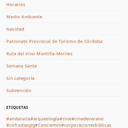
Horarios
Medio Ambiente
Navidad
Patronato Provincial de Turismo de Córdoba
Ruta del Vino Montilla-Moriles
Semana Santa
Sin categoría
Subvención
ETIQUETAS
#andalucía
#arqueología
#cine
#cinedeverano
#cofradiaspg
#Conciertos
#corporacionesbiblicas