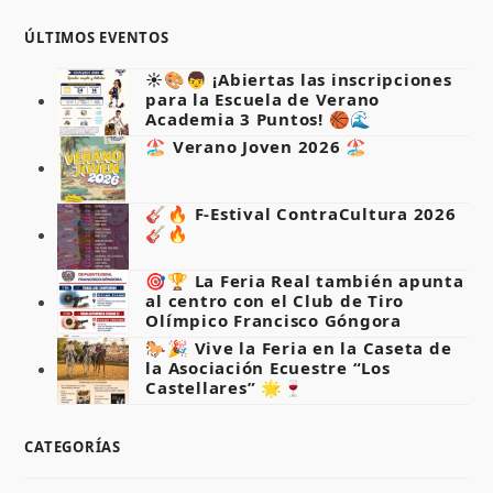
ÚLTIMOS EVENTOS
☀️🎨👦 ¡Abiertas las inscripciones
para la Escuela de Verano
Academia 3 Puntos! 🏀🌊
🏖️ Verano Joven 2026 🏖️
🎸🔥 F-Estival ContraCultura 2026
🎸🔥
🎯🏆 La Feria Real también apunta
al centro con el Club de Tiro
Olímpico Francisco Góngora
🐎🎉 Vive la Feria en la Caseta de
la Asociación Ecuestre “Los
Castellares” 🌟🍷
CATEGORÍAS