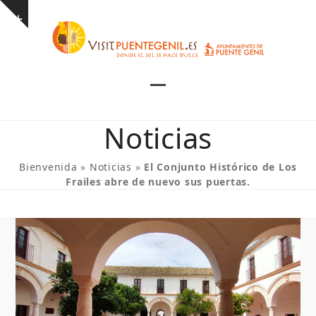
Skip
Show
to
notice
content
Open
Close
mobile
mobile
Noticias
menu
menu
Bienvenida
»
Noticias
»
El Conjunto Histórico de Los
Frailes abre de nuevo sus puertas.