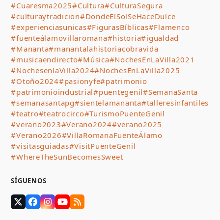
#Cuaresma2025
#Cultura
#CulturaSegura
#culturaytradicion
#DondeElSolSeHaceDulce
#experienciasunicas
#FigurasBíblicas
#Flamenco
#fuenteálamovillaromana
#historia
#igualdad
#Mananta
#manantalahistoriacobravida
#musicaendirecto
#Música
#NochesEnLaVilla2021
#NochesenlaVilla2024
#NochesEnLaVilla2025
#Otoño2024
#pasionyfe
#patrimonio
#patrimonioindustrial
#puentegenil
#SemanaSanta
#semanasantapg
#sientelamananta
#talleresinfantiles
#teatro
#teatrocirco
#TurismoPuenteGenil
#verano2023
#Verano2024
#verano2025
#Verano2026
#VillaRomanaFuenteÁlamo
#visitasguiadas
#VisitPuenteGenil
#WhereTheSunBecomesSweet
SÍGUENOS
Twitter
Facebook
Instagram
YouTube
RSS
(deprecated)