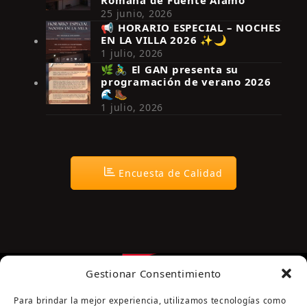
Romana de Fuente Álamo
25 junio, 2026
📢 HORARIO ESPECIAL – NOCHES
EN LA VILLA 2026 ✨🌙
Síguenos en Instagram
1 julio, 2026
🌿🚴‍♂️ El GAN presenta su
programación de verano 2026
🌊🥾
1 julio, 2026
Encuesta de Calidad
Gestionar Consentimiento
Para brindar la mejor experiencia, utilizamos tecnologías como