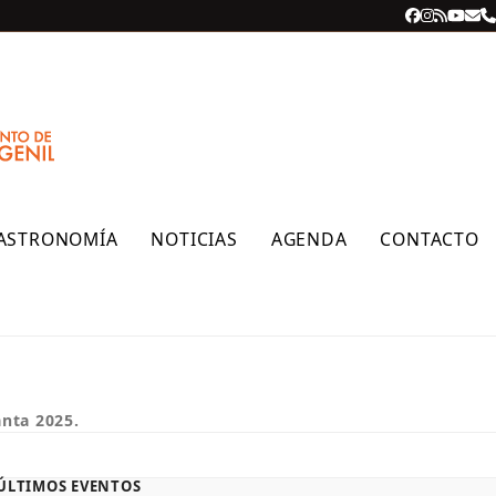
Facebook
Instagra
RSS
YouT
Cor
T
ele
ASTRONOMÍA
NOTICIAS
AGENDA
CONTACTO
nta 2025.
ÚLTIMOS EVENTOS