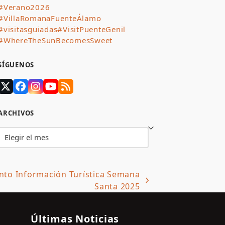
#Verano2026
#VillaRomanaFuenteÁlamo
#visitasguiadas
#VisitPuenteGenil
#WhereTheSunBecomesSweet
SÍGUENOS
Twitter
Facebook
Instagram
YouTube
RSS
(deprecated)
ARCHIVOS
Archivos
unto Información Turística Semana
Santa 2025
Últimas Noticias