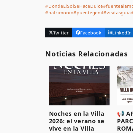
#DondeElSolSeHaceDulce
#fuenteálam
#patrimonio
#puentegenil
#visitasguia
Twitter
Facebook
LinkedIn
Noticias Relacionadas
Noches en la Villa
📢 A
2026: el verano se
PARC
vive en la Villa
ROM