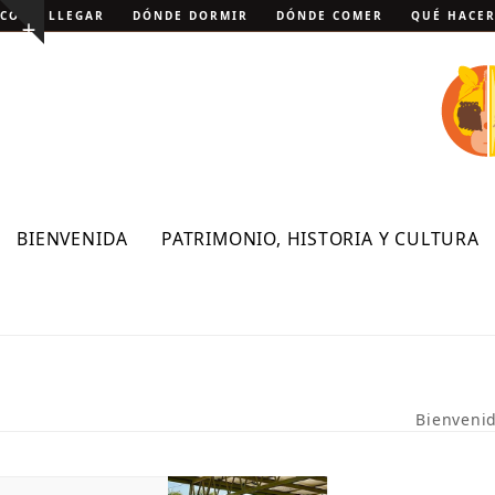
Skip
CÓMO LLEGAR
DÓNDE DORMIR
DÓNDE COMER
QUÉ HACE
Show
to
notice
content
BIENVENIDA
PATRIMONIO, HISTORIA Y CULTURA
Bienveni