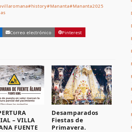
ovillaromana
#history
#Mananta
#Mananta2025
das
Correo electrónico
Pinterest
PERTURA
Desamparados
IAL – VILLA
Fiestas de
ANA FUENTE
Primavera.