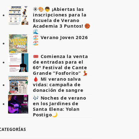
☀️🎨👦 ¡Abiertas las
inscripciones para la
Escuela de Verano
Academia 3 Puntos! 🏀
🌊
🏖️ Verano Joven 2026
🏖️
🎟️ Comienza la venta
de entradas para el
60º Festival de Cante
Grande “Fosforito” 💃
🩸 Mi verano salva
vidas: campaña de
donación de sangre
🎶 Noches de verano
en los Jardines de
Santa Elena: Yolan
Postigo🌙
CATEGORÍAS