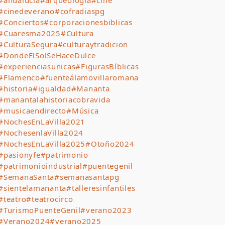
#andalucía
#arqueología
#cine
#cinedeverano
#cofradiaspg
#Conciertos
#corporacionesbiblicas
#Cuaresma2025
#Cultura
#CulturaSegura
#culturaytradicion
#DondeElSolSeHaceDulce
#experienciasunicas
#FigurasBíblicas
#Flamenco
#fuenteálamovillaromana
#historia
#igualdad
#Mananta
#manantalahistoriacobravida
#musicaendirecto
#Música
#NochesEnLaVilla2021
#NochesenlaVilla2024
#NochesEnLaVilla2025
#Otoño2024
#pasionyfe
#patrimonio
#patrimonioindustrial
#puentegenil
#SemanaSanta
#semanasantapg
#sientelamananta
#talleresinfantiles
#teatro
#teatrocirco
#TurismoPuenteGenil
#verano2023
#Verano2024
#verano2025