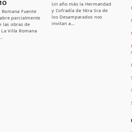
MO
Un año más la Hermandad
y Cofradía de Ntra Sra de
la Romana Fuente
los Desamparados nos
abre parcialmente
invitan a…
e las obras de
 La Villa Romana
e…