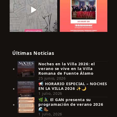
Últimas Noticias
Noches en la Villa 2026: el
verano se vive en la Villa
Romana de Fuente Álamo
25 junio, 2026
📢 HORARIO ESPECIAL – NOCHES
EN LA VILLA 2026 ✨🌙
Síguenos en Instagram
1 julio, 2026
🌿🚴‍♂️ El GAN presenta su
programación de verano 2026
🌊🥾
1 julio, 2026