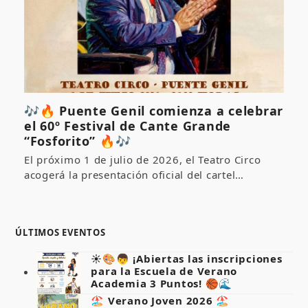
🎶🔥 Puente Genil comienza a celebrar
el 60º Festival de Cante Grande
“Fosforito” 🔥🎶
El próximo 1 de julio de 2026, el Teatro Circo
acogerá la presentación oficial del cartel…
ÚLTIMOS EVENTOS
☀️🎨👦 ¡Abiertas las inscripciones
para la Escuela de Verano
Academia 3 Puntos! 🏀🌊
🏖️ Verano Joven 2026 🏖️