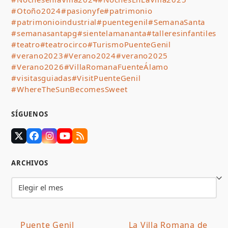
#Otoño2024
#pasionyfe
#patrimonio
#patrimonioindustrial
#puentegenil
#SemanaSanta
#semanasantapg
#sientelamananta
#talleresinfantiles
#teatro
#teatrocirco
#TurismoPuenteGenil
#verano2023
#Verano2024
#verano2025
#Verano2026
#VillaRomanaFuenteÁlamo
#visitasguiadas
#VisitPuenteGenil
#WhereTheSunBecomesSweet
SÍGUENOS
Twitter
Facebook
Instagram
YouTube
RSS
(deprecated)
ARCHIVOS
Archivos
Puente Genil
La Villa Romana de