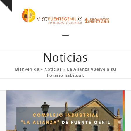
Skip
Show
to
notice
content
Open
Close
mobile
mobile
Noticias
menu
menu
Bienvenida
»
Noticias
»
La Alianza vuelve a su
horario habitual.