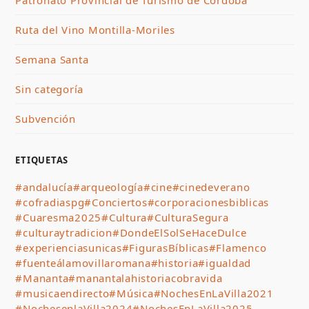
Patronato Provincial de Turismo de Córdoba
Ruta del Vino Montilla-Moriles
Semana Santa
Sin categoría
Subvención
ETIQUETAS
#andalucía
#arqueología
#cine
#cinedeverano
#cofradiaspg
#Conciertos
#corporacionesbiblicas
#Cuaresma2025
#Cultura
#CulturaSegura
#culturaytradicion
#DondeElSolSeHaceDulce
#experienciasunicas
#FigurasBíblicas
#Flamenco
#fuenteálamovillaromana
#historia
#igualdad
#Mananta
#manantalahistoriacobravida
#musicaendirecto
#Música
#NochesEnLaVilla2021
#NochesenlaVilla2024
#NochesEnLaVilla2025