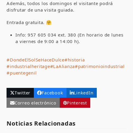
Además, todos los domingos el visitante podrá
disfrutar de una visita guiada.
Entrada gratuita. 🤗
Info: 957 605 034 ext. 380 (En horario de lunes
a viernes de 9:00 a 14:00 h).
#DondeElSolSeHaceDulce
#historia
#industrialheritage
#LaAlianza
#patrimonioindustrial
#puentegenil
Twitter
Facebook
LinkedIn
Correo electrónico
Pinterest
Noticias Relacionadas