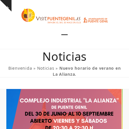
Skip
Show
to
notice
content
Open
Close
mobile
mobile
Noticias
menu
menu
Bienvenida
»
Noticias
»
Nuevo horario de verano en
La Alianza.