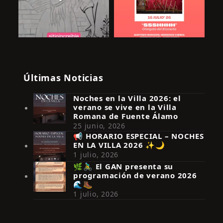
Últimas Noticias
Noches en la Villa 2026: el
verano se vive en la Villa
Romana de Fuente Álamo
25 junio, 2026
📢 HORARIO ESPECIAL – NOCHES
EN LA VILLA 2026 ✨🌙
Síguenos en Instagram
1 julio, 2026
🌿🚴‍♂️ El GAN presenta su
programación de verano 2026
🌊🥾
1 julio, 2026