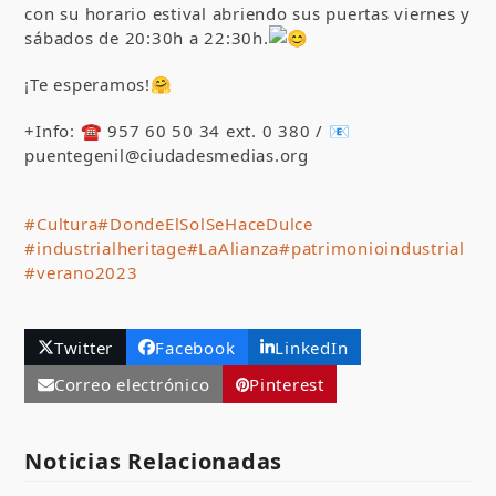
con su horario estival abriendo sus puertas viernes y
sábados de 20:30h a 22:30h.
¡Te esperamos!🤗
+Info: ☎️ 957 60 50 34 ext. 0 380 / 📧
puentegenil@ciudadesmedias.org
#Cultura
#DondeElSolSeHaceDulce
#industrialheritage
#LaAlianza
#patrimonioindustrial
#verano2023
Twitter
Facebook
LinkedIn
Correo electrónico
Pinterest
Noticias Relacionadas