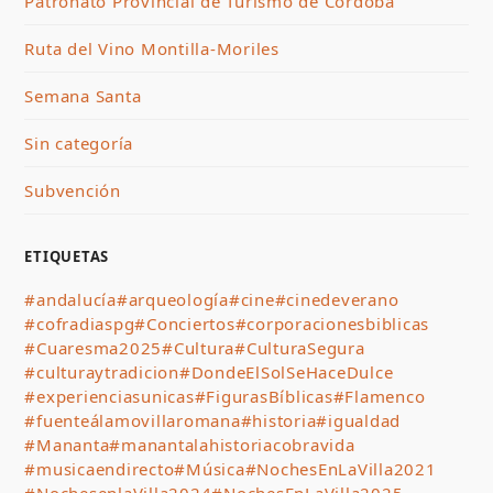
Patronato Provincial de Turismo de Córdoba
Ruta del Vino Montilla-Moriles
Semana Santa
Sin categoría
Subvención
ETIQUETAS
#andalucía
#arqueología
#cine
#cinedeverano
#cofradiaspg
#Conciertos
#corporacionesbiblicas
#Cuaresma2025
#Cultura
#CulturaSegura
#culturaytradicion
#DondeElSolSeHaceDulce
#experienciasunicas
#FigurasBíblicas
#Flamenco
#fuenteálamovillaromana
#historia
#igualdad
#Mananta
#manantalahistoriacobravida
#musicaendirecto
#Música
#NochesEnLaVilla2021