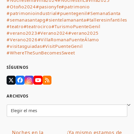
#NochesenlaVilla2024
#NochesEnLaVilla2025
#Otoño2024
#pasionyfe
#patrimonio
#patrimonioindustrial
#puentegenil
#SemanaSanta
#semanasantapg
#sientelamananta
#talleresinfantiles
#teatro
#teatrocirco
#TurismoPuenteGenil
#verano2023
#Verano2024
#verano2025
#Verano2026
#VillaRomanaFuenteÁlamo
#visitasguiadas
#VisitPuenteGenil
#WhereTheSunBecomesSweet
SÍGUENOS
Twitter
Facebook
Instagram
YouTube
RSS
(deprecated)
ARCHIVOS
Archivos
Noches en la
¡Ya mismo estamos de