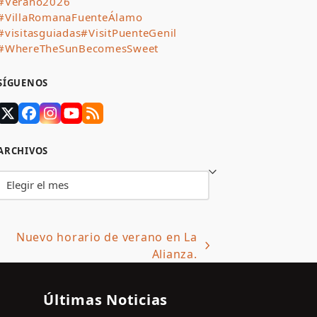
#Verano2026
#VillaRomanaFuenteÁlamo
#visitasguiadas
#VisitPuenteGenil
#WhereTheSunBecomesSweet
SÍGUENOS
Twitter
Facebook
Instagram
YouTube
RSS
(deprecated)
ARCHIVOS
Archivos
Nuevo horario de verano en La
t
Alianza.
t:
Últimas Noticias