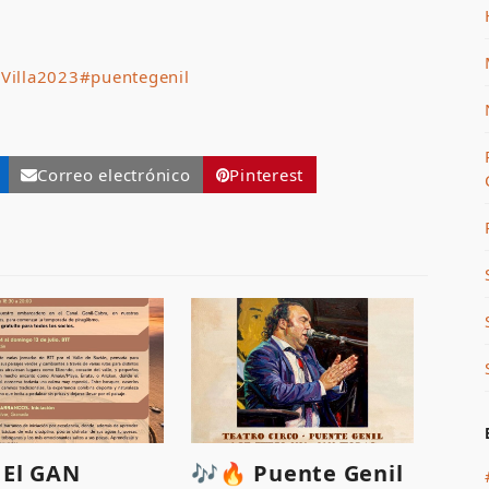
Villa2023
#puentegenil
Correo electrónico
Pinterest
♂️ El GAN
🎶🔥 Puente Genil