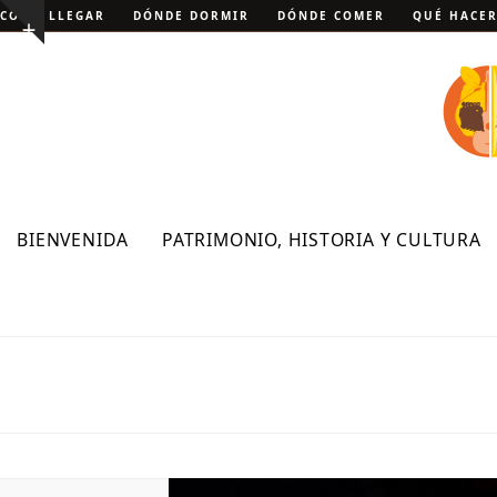
Skip
CÓMO LLEGAR
DÓNDE DORMIR
DÓNDE COMER
QUÉ HACE
Show
to
notice
content
BIENVENIDA
PATRIMONIO, HISTORIA Y CULTURA