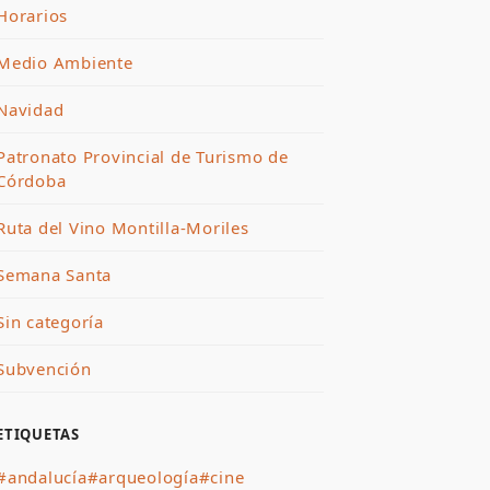
Horarios
Medio Ambiente
Navidad
Patronato Provincial de Turismo de
Córdoba
Ruta del Vino Montilla-Moriles
Semana Santa
Sin categoría
Subvención
ETIQUETAS
#andalucía
#arqueología
#cine