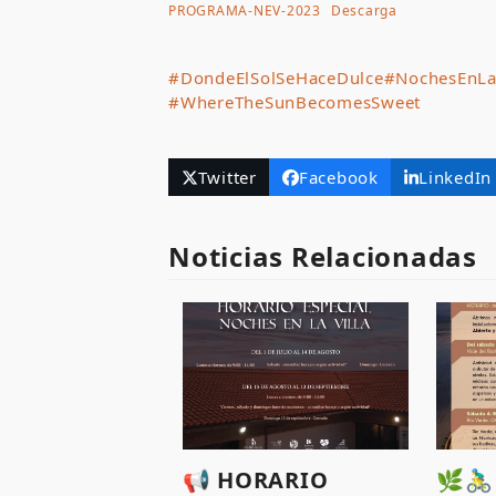
PROGRAMA-NEV-2023
Descarga
#DondeElSolSeHaceDulce
#NochesEnLa
#WhereTheSunBecomesSweet
Twitter
Facebook
LinkedIn
Noticias Relacionadas
📢 HORARIO
🌿🚴‍