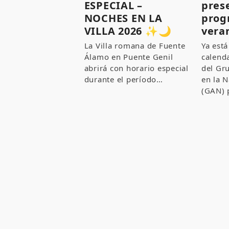
ESPECIAL –
pres
NOCHES EN LA
prog
VILLA 2026 ✨🌙
vera
La Villa romana de Fuente
Ya está
Álamo en Puente Genil
calenda
abrirá con horario especial
del Gr
durante el período…
en la N
(GAN) 