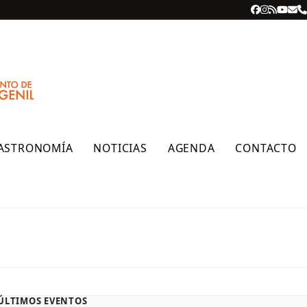
Facebook
Instagra
RSS
YouT
Cor
T
ele
ASTRONOMÍA
NOTICIAS
AGENDA
CONTACTO
ÚLTIMOS EVENTOS