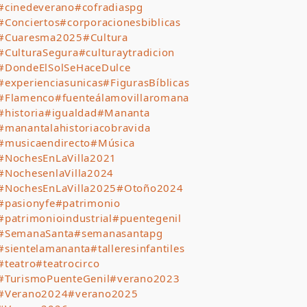
#cinedeverano
#cofradiaspg
#Conciertos
#corporacionesbiblicas
#Cuaresma2025
#Cultura
#CulturaSegura
#culturaytradicion
#DondeElSolSeHaceDulce
#experienciasunicas
#FigurasBíblicas
#Flamenco
#fuenteálamovillaromana
#historia
#igualdad
#Mananta
#manantalahistoriacobravida
#musicaendirecto
#Música
#NochesEnLaVilla2021
#NochesenlaVilla2024
#NochesEnLaVilla2025
#Otoño2024
#pasionyfe
#patrimonio
#patrimonioindustrial
#puentegenil
#SemanaSanta
#semanasantapg
#sientelamananta
#talleresinfantiles
#teatro
#teatrocirco
#TurismoPuenteGenil
#verano2023
#Verano2024
#verano2025