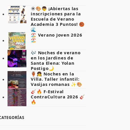
☀️🎨👦 ¡Abiertas las
inscripciones para la
Escuela de Verano
Academia 3 Puntos! 🏀
🌊
🏖️ Verano Joven 2026
🏖️
🎶 Noches de verano
en los Jardines de
Santa Elena: Yolan
Postigo🌙
🏺👧 Noches en la
Villa. Taller infantil:
Vasijas romanas ✨🎨
🎸🔥 F-Estival
ContraCultura 2026 🎸
🔥
CATEGORÍAS