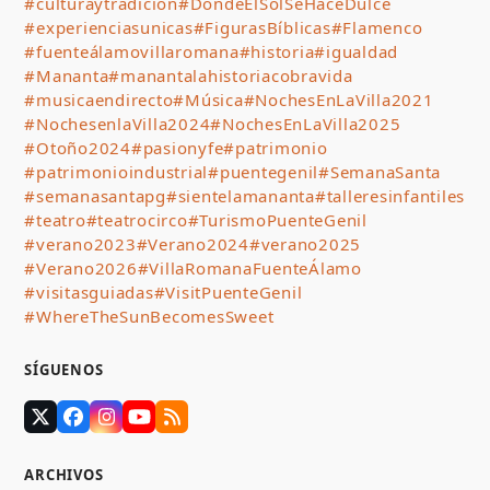
#culturaytradicion
#DondeElSolSeHaceDulce
#experienciasunicas
#FigurasBíblicas
#Flamenco
#fuenteálamovillaromana
#historia
#igualdad
#Mananta
#manantalahistoriacobravida
#musicaendirecto
#Música
#NochesEnLaVilla2021
#NochesenlaVilla2024
#NochesEnLaVilla2025
#Otoño2024
#pasionyfe
#patrimonio
#patrimonioindustrial
#puentegenil
#SemanaSanta
#semanasantapg
#sientelamananta
#talleresinfantiles
#teatro
#teatrocirco
#TurismoPuenteGenil
#verano2023
#Verano2024
#verano2025
#Verano2026
#VillaRomanaFuenteÁlamo
#visitasguiadas
#VisitPuenteGenil
#WhereTheSunBecomesSweet
SÍGUENOS
Twitter
Facebook
Instagram
YouTube
RSS
(deprecated)
ARCHIVOS