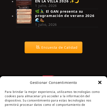
EN LA VILLA 2026 ✨🌙
Síguenos en Instagram
1 julio, 2026
🌿🚴‍♂️ El GAN presenta su
programación de verano 2026
🌊🥾
1 julio, 2026
Encuesta de Calidad
Gestionar Consentimiento
Para brindar la mejor experiencia, utilizamos tecnologías como
cookies para almacenar y/o acceder a la información del
dispositivo. Su consentimiento para estas tecnologías nos
permitirá procesar datos como el comportamiento de