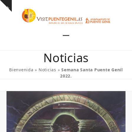
Skip
Show
to
notice
content
Open
Close
mobile
mobile
Noticias
menu
menu
Bienvenida
»
Noticias
»
Semana Santa Puente Genil
2022.