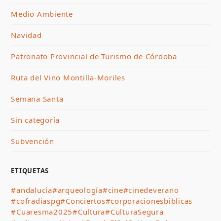
Medio Ambiente
Navidad
Patronato Provincial de Turismo de Córdoba
Ruta del Vino Montilla-Moriles
Semana Santa
Sin categoría
Subvención
ETIQUETAS
#andalucía
#arqueología
#cine
#cinedeverano
#cofradiaspg
#Conciertos
#corporacionesbiblicas
#Cuaresma2025
#Cultura
#CulturaSegura