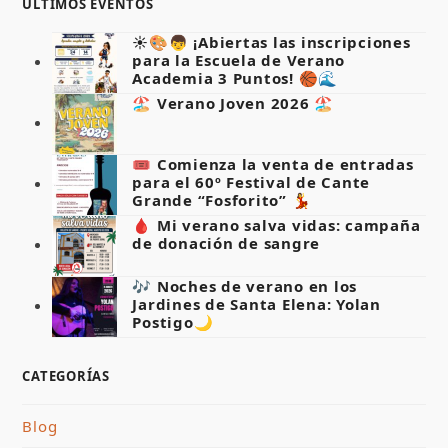
ÚLTIMOS EVENTOS
☀️🎨👦 ¡Abiertas las inscripciones
para la Escuela de Verano
Academia 3 Puntos! 🏀🌊
🏖️ Verano Joven 2026 🏖️
🎟️ Comienza la venta de entradas
para el 60º Festival de Cante
Grande “Fosforito” 💃
🩸 Mi verano salva vidas: campaña
de donación de sangre
🎶 Noches de verano en los
Jardines de Santa Elena: Yolan
Postigo🌙
CATEGORÍAS
Blog