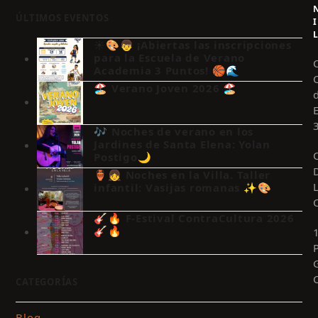
ÚLTIMOS EVENTOS
I
☀️🎨👦 ¡Abiertas las inscripciones
para la Escuela de Verano
Academia 3 Puntos! 🏀🌊
🏖️ Verano Joven 2026 🏖️
🎶 Noches de verano en los
Jardines de Santa Elena: Yolan
Postigo🌙
🏺👧 Noches en la Villa. Taller
infantil: Vasijas romanas ✨🎨
🎸🔥 F-Estival ContraCultura 2026
🎸🔥
CATEGORÍAS
Blog