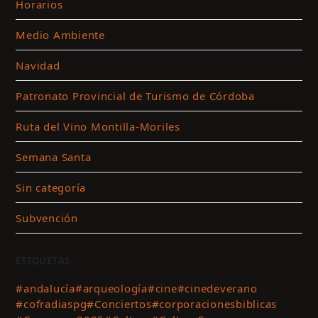
Horarios
Medio Ambiente
Navidad
Patronato Provincial de Turismo de Córdoba
Ruta del Vino Montilla-Moriles
Semana Santa
Sin categoría
Subvención
ETIQUETAS
#andalucía
#arqueología
#cine
#cinedeverano
#cofradiaspg
#Conciertos
#corporacionesbiblicas