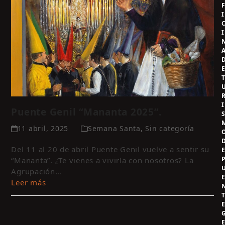
I
I
I
Puente Genil “Mananta 2025”.
11 abril, 2025
Semana Santa
,
Sin categoría
Del 11 al 20 de abril Puente Genil vuelve a sentir su
“Mananta”. ¿Te vienes a vivirla con nosotros? La
Agrupación…
Leer más