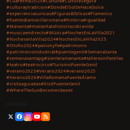
#Cuaresma2025
#Cultura
#CulturaSegura
#culturaytradicion
#DondeElSolSeHaceDulce
#experienciasunicas
#FigurasBíblicas
#Flamenco
#fuenteálamovillaromana
#historia
#igualdad
#Mananta
#manantalahistoriacobravida
#musicaendirecto
#Música
#NochesEnLaVilla2021
#NochesenlaVilla2024
#NochesEnLaVilla2025
#Otoño2024
#pasionyfe
#patrimonio
#patrimonioindustrial
#puentegenil
#SemanaSanta
#semanasantapg
#sientelamananta
#talleresinfantiles
#teatro
#teatrocirco
#TurismoPuenteGenil
#verano2023
#Verano2024
#verano2025
#Verano2026
#VillaRomanaFuenteÁlamo
#visitasguiadas
#VisitPuenteGenil
#WhereTheSunBecomesSweet
SÍGUENOS
Twitter
Facebook
Instagram
YouTube
RSS
(deprecated)