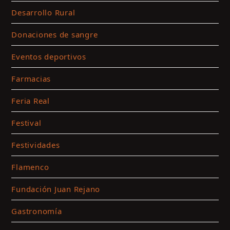
c
Desarrollo Rural
m
Donaciones de sangre
y
a
Eventos deportivos
e
c
Farmacias
Feria Real
Festival
Festividades
Flamenco
Fundación Juan Rejano
Gastronomía