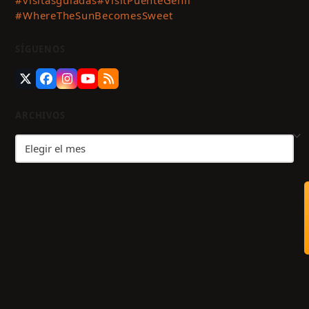
#WhereTheSunBecomesSweet
SÍGUENOS
Twitter
Facebook
Instagram
YouTube
RSS
(deprecated)
ARCHIVOS
Archivos