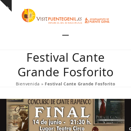
Skip
Show
to
notice
content
Open
Close
mobile
mobile
Festival Cante
menu
menu
Grande Fosforito
Bienvenida
»
Festival Cante Grande Fosforito