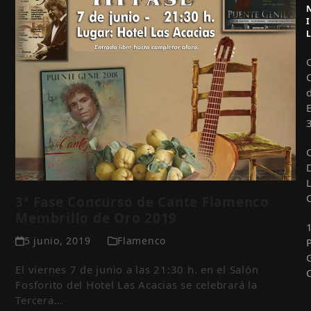
I
3ª Fase Concurso de Cante Flamenco
Membrillo de Oro 2019
5 junio, 2019
Flamenco
El viernes 7 de junio a las 21:30 h. en el Salón
Fosforito del Hotel Las Acacias se celebrará la
Tercera…