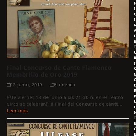
I
I
I
Final Concurso de Cante Flamenco
Membrillo de Oro 2019
12 junio, 2019
Flamenco
Este viernes 14 de junio a las 21:30 h. en el Teatro
Circo se celebrará la Final del Concurso de cante…
Leer más