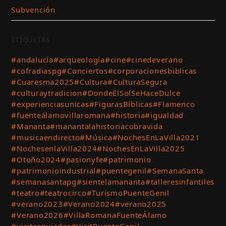
Subvención
ETIQUETAS
#andalucía
#arqueología
#cine
#cinedeverano
#cofradiaspg
#Conciertos
#corporacionesbiblicas
#Cuaresma2025
#Cultura
#CulturaSegura
#culturaytradicion
#DondeElSolSeHaceDulce
#experienciasunicas
#FigurasBíblicas
#Flamenco
#fuenteálamovillaromana
#historia
#igualdad
#Mananta
#manantalahistoriacobravida
#musicaendirecto
#Música
#NochesEnLaVilla2021
#NochesenlaVilla2024
#NochesEnLaVilla2025
#Otoño2024
#pasionyfe
#patrimonio
#patrimonioindustrial
#puentegenil
#SemanaSanta
#semanasantapg
#sientelamananta
#talleresinfantiles
#teatro
#teatrocirco
#TurismoPuenteGenil
#verano2023
#Verano2024
#verano2025
#Verano2026
#VillaRomanaFuenteÁlamo
#visitasguiadas
#VisitPuenteGenil