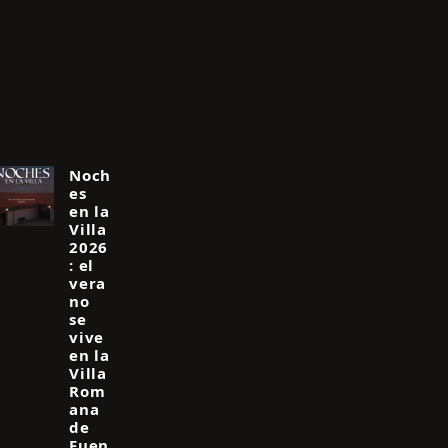
Noch
es
en la
Villa
2026
: el
vera
no
se
vive
en la
Villa
Rom
ana
de
Fuen