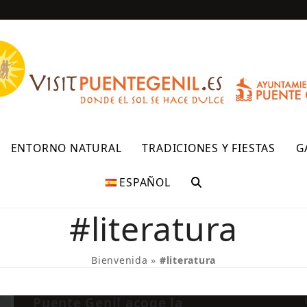
R
ENTORNO NATURAL
TRADICIONES Y FIESTAS
G
ESPAÑOL
#literatura
Bienvenida
»
#literatura
Puente Genil acoge la