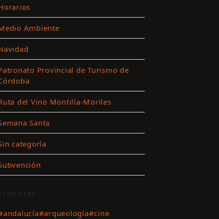
Horarios
Medio Ambiente
ar
Navidad
es
Patronato Provincial de Turismo de
Córdoba
ting
Ruta del Vino Montilla-Moriles
r
Semana Santa
nido
Sin categoría
Subvención
ETIQUETAS
#andalucía
#arqueología
#cine