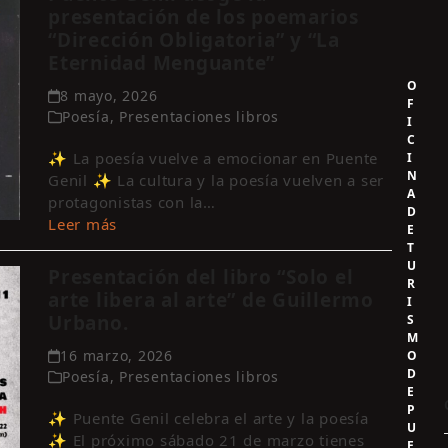
presentación de los poemarios
“Dirección Obligatoria” y “La
Eternidad Menguante”
O
8 mayo, 2026
F
Poesía
,
Presentaciones libros
I
C
✨ La poesía vuelve a emocionar en Puente
I
N
Genil ✨ La cultura y la poesía vuelven a ser
A
protagonistas con la…
D
Leer más
E
T
U
Presentación del libro “Solo el
R
arte libera al arte” de Guillermo
I
Urbano.
S
M
16 marzo, 2026
O
D
Poesía
,
Presentaciones libros
E
P
✨ Puente Genil celebra el arte y la poesía
U
✨ El próximo sábado 21 de marzo tienes
E