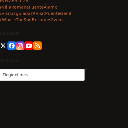
#Verano2026
#VillaRomanaFuenteÁlamo
#visitasguiadas
#VisitPuenteGenil
#WhereTheSunBecomesSweet
SÍGUENOS
Twitter
Facebook
Instagram
YouTube
RSS
(deprecated)
ARCHIVOS
Archivos