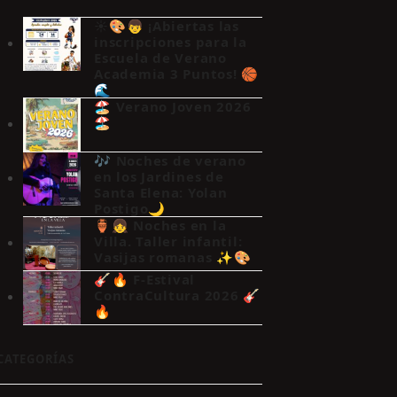
☀️🎨👦 ¡Abiertas las
inscripciones para la
Escuela de Verano
Academia 3 Puntos! 🏀
🌊
🏖️ Verano Joven 2026
🏖️
🎶 Noches de verano
en los Jardines de
Santa Elena: Yolan
Postigo🌙
🏺👧 Noches en la
Villa. Taller infantil:
Vasijas romanas ✨🎨
🎸🔥 F-Estival
ContraCultura 2026 🎸
🔥
CATEGORÍAS