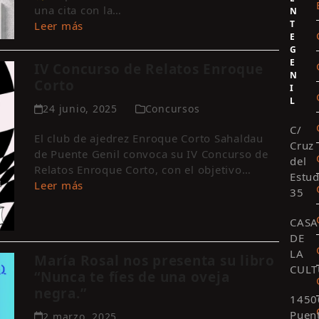
una cita con la…
N
T
Leer más
E
G
E
IV Concurso de Relatos Enroque
N
Corto
I
L
24 junio, 2025
Concursos
C/
El club de ajedrez Enroque Corto Sahaldau
Cruz
de Puente Genil convoca su IV Concurso de
del
Relatos Enroque Corto, con el objetivo…
Estud
Leer más
35
CASA
DE
LA
María Rosal nos presenta su libro
CULT
“Nunca te fíes de una oveja
negra.”
1450
Puen
2 marzo, 2025