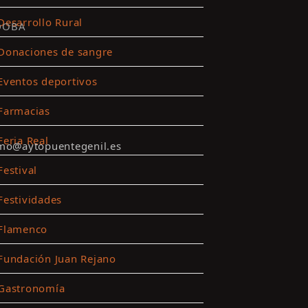
Desarrollo Rural
DOBA
Donaciones de sangre
Eventos deportivos
Farmacias
Feria Real
smo@aytopuentegenil.es
Festival
Festividades
Flamenco
Fundación Juan Rejano
Gastronomía