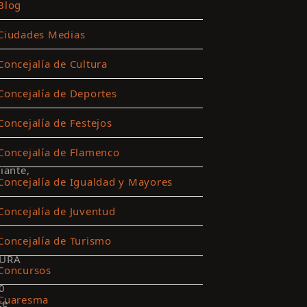
Blog
Ciudades Medias
Concejalía de Cultura
Concejalía de Deportes
Concejalía de Festejos
Concejalía de Flamenco
iante,
Concejalía de Igualdad y Mayores
Concejalía de Juventud
Concejalía de Turismo
URA
Concursos
0
Cuaresma
te