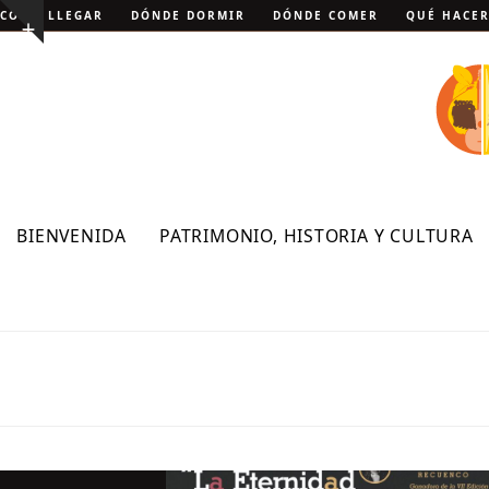
Skip
CÓMO LLEGAR
DÓNDE DORMIR
DÓNDE COMER
QUÉ HACE
Show
to
notice
content
BIENVENIDA
PATRIMONIO, HISTORIA Y CULTURA