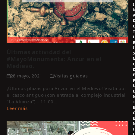
I
I
Últimas actividad del
#MayoMonumenta: Anzur en el
Medievo.
28 mayo, 2021
Visitas guiadas
¡Últimas plazas para Anzur en el Medievo! Visita por
el casco antiguo (con entrada al complejo industrial
"La Alianza") - 11:00…
Leer más
I