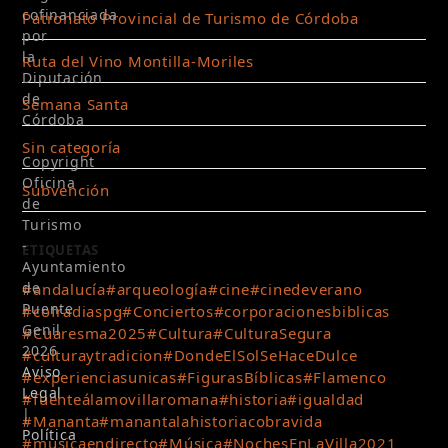
cofinanciada
Patronato Provincial de Turismo de Córdoba
por
la
Ruta del Vino Montilla-Moriles
Diputación
de
Semana Santa
Córdoba
Sin categoría
Copyright
Oficina
Subvención
de
Turismo
-
ETIQUETAS
Ayuntamiento
de
#andalucía
#arqueología
#cine
#cinedeverano
Puente
#cofradiaspg
#Conciertos
#corporacionesbiblicas
Genil
#Cuaresma2025
#Cultura
#CulturaSegura
2026
#culturaytradicion
#DondeElSolSeHaceDulce
Aviso
#experienciasunicas
#FigurasBíblicas
#Flamenco
Legal
#fuenteálamovillaromana
#historia
#igualdad
|
#Mananta
#manantalahistoriacobravida
Política
#musicaendirecto
#Música
#NochesEnLaVilla2021