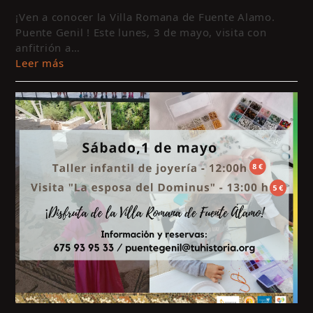
y
¡Ven a conocer la Villa Romana de Fuente Alamo.
a
Puente Genil ! Este lunes, 3 de mayo, visita con
anfitrión a…
e
Leer más
c