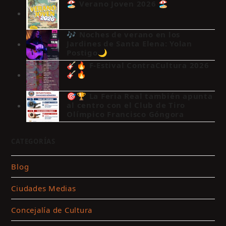
🏖️ Verano Joven 2026 🏖️
🎶 Noches de verano en los
Jardines de Santa Elena: Yolan
Postigo🌙
🎸🔥 F-Estival ContraCultura 2026
🎸🔥
🎯🏆 La Feria Real también apunta
al centro con el Club de Tiro
Olímpico Francisco Góngora
CATEGORÍAS
Blog
Ciudades Medias
Concejalía de Cultura