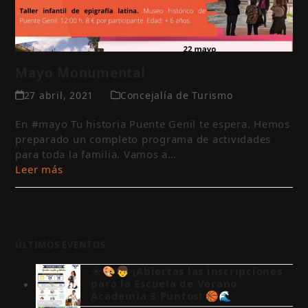
Mayo Monumental
27 abril, 2021
Concejalía de Turismo
En #mayo Tu historia Puente Genil te espera. Hemos
preparado un completo programa de actividades
para toda la familia. Vamos a…
Leer más
ÚLTIMOS EVENTOS
☀️🎨👦 ¡Abiertas las inscripciones
para la Escuela de Verano
Academia 3 Puntos! 🏀🌊