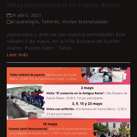
#MayoMonumental en Fuente Álamo.
29 abril, 2021
Arqueología
,
Talleres
,
Visitas teatralizadas
¡Aprovecha y disfruta con nuestra actividades! Este
sábado,1 de mayo, en la Villa Romana de Fuente
Alamo. Puente Genil : Taller…
Leer más