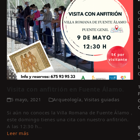
Visita con anfitrión en Fuente Álamo.
5 mayo, 2021
Arqueología
,
Visitas guiadas
Si aún no conoces la Villa Romana de Fuente Álamo ,
este domingo tienes una cita con nuestro anfitrión.
A las 12:30 h…
Leer más