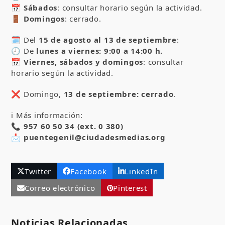
📅
Sábados
: consultar horario según la actividad.
🚪
Domingos
: cerrado.
🗓️ Del
15 de agosto al 13 de septiembre
:
🕘 De
lunes a viernes: 9:00 a 14:00 h.
📅
Viernes, sábados y domingos
: consultar
horario según la actividad.
❌ Domingo,
13 de septiembre: cerrado
.
ℹ️ Más información:
📞
957 60 50 34 (ext. 0 380)
📩
puentegenil@ciudadesmedias.org
Twitter
Facebook
LinkedIn
Correo electrónico
Pinterest
Noticias Relacionadas