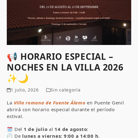
📢 HORARIO ESPECIAL –
NOCHES EN LA VILLA 2026
✨🌙
1 julio, 2026
Sin categoría
La
Villa romana de Fuente Álamo
en Puente Genil
abrirá con horario especial durante el período
estival.
🗓️ Del
1 de julio
al
14 de agosto
:
🕘 De
lunes a viernes: 9:00 a 14:00 h
.