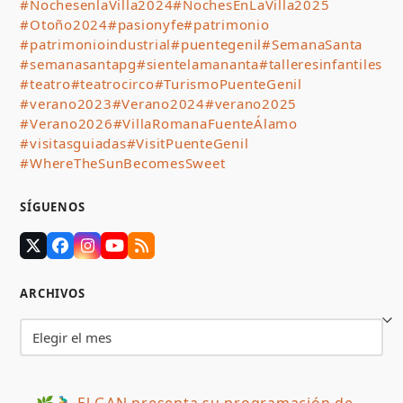
#NochesenlaVilla2024
#NochesEnLaVilla2025
#Otoño2024
#pasionyfe
#patrimonio
#patrimonioindustrial
#puentegenil
#SemanaSanta
#semanasantapg
#sientelamananta
#talleresinfantiles
#teatro
#teatrocirco
#TurismoPuenteGenil
#verano2023
#Verano2024
#verano2025
#Verano2026
#VillaRomanaFuenteÁlamo
#visitasguiadas
#VisitPuenteGenil
#WhereTheSunBecomesSweet
SÍGUENOS
Twitter
Facebook
Instagram
YouTube
RSS
(deprecated)
ARCHIVOS
Archivos
🌿🚴‍♂️ El GAN presenta su programación de