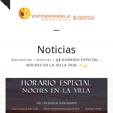
Skip
Show
to
notice
content
Open
Close
mobile
mobile
Noticias
menu
menu
Bienvenida
»
Noticias
»
📢 HORARIO ESPECIAL –
NOCHES EN LA VILLA 2026 ✨🌙