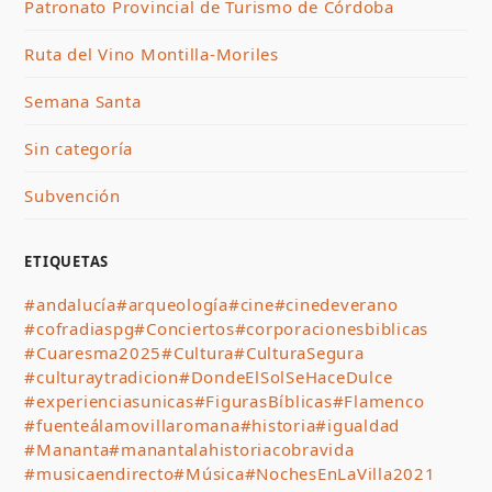
Patronato Provincial de Turismo de Córdoba
Ruta del Vino Montilla-Moriles
Semana Santa
Sin categoría
Subvención
ETIQUETAS
#andalucía
#arqueología
#cine
#cinedeverano
#cofradiaspg
#Conciertos
#corporacionesbiblicas
#Cuaresma2025
#Cultura
#CulturaSegura
#culturaytradicion
#DondeElSolSeHaceDulce
#experienciasunicas
#FigurasBíblicas
#Flamenco
#fuenteálamovillaromana
#historia
#igualdad
#Mananta
#manantalahistoriacobravida
#musicaendirecto
#Música
#NochesEnLaVilla2021