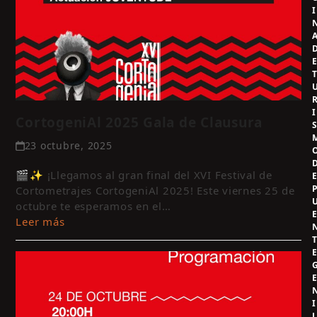
I
I
CortogeniAl 2025 Gala de Clausura
23 octubre, 2025
🎬✨ ¡Llegamos al gran final del XVI Festival de
Cortometrajes CortogeniAl 2025! Este viernes 25 de
octubre te esperamos en el…
Leer más
I