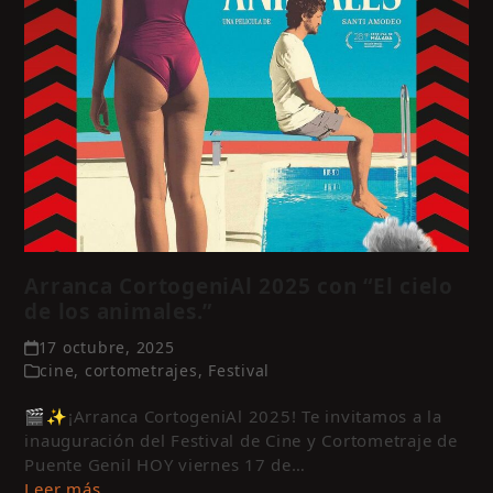
Arranca CortogeniAl 2025 con “El cielo
de los animales.”
17 octubre, 2025
cine
,
cortometrajes
,
Festival
🎬✨¡Arranca CortogeniAl 2025! Te invitamos a la
inauguración del Festival de Cine y Cortometraje de
Puente Genil HOY viernes 17 de…
Leer más