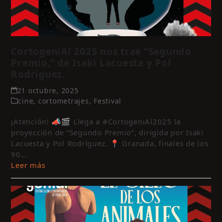
CortogeniAl 2025 nos trae “Segundo
Premio,” de Isaki Lacuesta y Pol
Rodríguez.
21 octubre, 2025
cine
,
cortometrajes
,
Festival
¡Atención! 📣🎬 Llega a #CortogeniAl2025 la
proyección de “Segundo Premio”, dirigida por Isaki
Lacuesta y Pol Rodríguez. 📍 Granada, finales de los
90…
Leer más