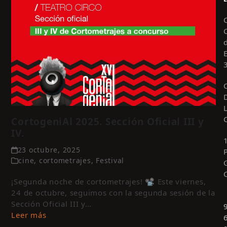
CortogeniAl 2025. Sección Oficial III y
IV.
23 octubre, 2025
cine
,
cortometrajes
,
Festival
¡Segunda noche de cortometrajes! 📽️ Este viernes,
24 de octubre, seguimos con la segunda sesión de la
Sección Oficial III y…
Leer más