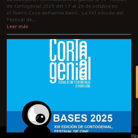
de Cortogenial 2025 del 17 al 25 de octubre en
el Teatro Circo dePuente Genil. La XVI edición del
Festival de…
Leer más
Pá