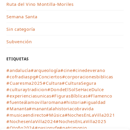
Ruta del Vino Montilla-Moriles
Semana Santa
Sin categoría
Subvención
ETIQUETAS
#andalucía
#arqueología
#cine
#cinedeverano
#cofradiaspg
#Conciertos
#corporacionesbiblicas
#Cuaresma2025
#Cultura
#CulturaSegura
#culturaytradicion
#DondeElSolSeHaceDulce
#experienciasunicas
#FigurasBíblicas
#Flamenco
#fuenteálamovillaromana
#historia
#igualdad
#Mananta
#manantalahistoriacobravida
#musicaendirecto
#Música
#NochesEnLaVilla2021
#NochesenlaVilla2024
#NochesEnLaVilla2025
#Otoño2024
#pasionyfe
#patrimonio