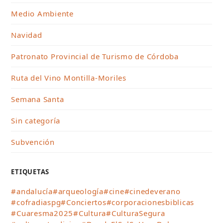
Medio Ambiente
Navidad
Patronato Provincial de Turismo de Córdoba
Ruta del Vino Montilla-Moriles
Semana Santa
Sin categoría
Subvención
ETIQUETAS
#andalucía
#arqueología
#cine
#cinedeverano
#cofradiaspg
#Conciertos
#corporacionesbiblicas
#Cuaresma2025
#Cultura
#CulturaSegura