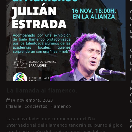
La llamada al flamenco.
14 noviembre, 2023
Baile
,
Conciertos
,
Flamenco
Las actividades que conmemoran el Día
Internacional del Flamenco tendrán su punto álgido
con la actuación del cantaor pontanés Julián