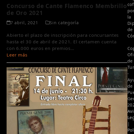
co
Concurso de Cante Flamenco Membrillo
po
de Oro 2021
la
7 abril, 2021
Sin categoría
Di
de
Abierto el plazo de inscripción para concursantes
Có
hasta el 30 de abril de 2021. El certamen cuenta
con 6.000 euros en premios…
Co
Leer más
Of
de
Tu
-
Ay
de
Pu
Ge
20
Av
Le
|
Pol