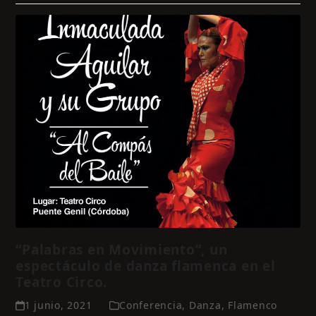
“Palabras en Movimiento”, un
espectáculo de danza flamenca en el
Teatro Circo.
1 junio, 2021
Conferencia
,
Danza
,
Flamenco