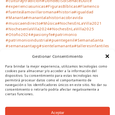
#culturaytradicion
#DondeElSolSeHaceDulce
#experienciasunicas
#FigurasBíblicas
#Flamenco
#fuenteálamovillaromana
#historia
#igualdad
#Mananta
#manantalahistoriacobravida
#musicaendirecto
#Música
#NochesEnLaVilla2021
#NochesenlaVilla2024
#NochesEnLaVilla2025
#Otoño2024
#pasionyfe
#patrimonio
#patrimonioindustrial
#puentegenil
#SemanaSanta
#semanasantapg
#sientelamananta
#talleresinfantiles
#teatro
#teatrocirco
#TurismoPuenteGenil
Gestionar Consentimiento
#verano2023
#Verano2024
#verano2025
#Verano2026
#VillaRomanaFuenteÁlamo
Para brindar la mejor experiencia, utilizamos tecnologías como
#visitasguiadas
#VisitPuenteGenil
cookies para almacenar y/o acceder a la información del
#WhereTheSunBecomesSweet
dispositivo. Su consentimiento para estas tecnologías nos
permitirá procesar datos como el comportamiento de
navegación o los identificadores únicos en este sitio. No dar su
SÍGUENOS
consentimiento o retirarlo podría afectar negativamente a
ciertas funciones.
Twitter
Facebook
Instagram
YouTube
RSS
(deprecated)
ARCHIVOS
Aceptar