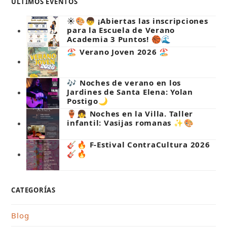
ÚLTIMOS EVENTOS
☀️🎨👦 ¡Abiertas las inscripciones
para la Escuela de Verano
Academia 3 Puntos! 🏀🌊
🏖️ Verano Joven 2026 🏖️
🎶 Noches de verano en los
Jardines de Santa Elena: Yolan
Postigo🌙
🏺👧 Noches en la Villa. Taller
infantil: Vasijas romanas ✨🎨
🎸🔥 F-Estival ContraCultura 2026
🎸🔥
CATEGORÍAS
Blog