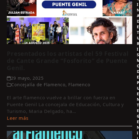
I
I
Presentados los artistas del 59 Festival
de Cante Grande “Fosforito” de Puente
Genil.
29 mayo, 2025
Concejalía de Flamenco
,
Flamenco
El arte flamenco vuelve a brillar con fuerza en
Puente Genil La concejala de Educación, Cultura y
Turismo, Maria Delgado, ha…
Leer más
I