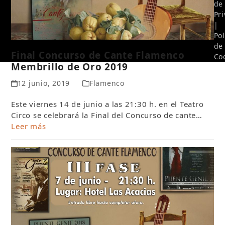
de
Pr
|
Pol
de
Final Concurso de Cante Flamenco
Co
Membrillo de Oro 2019
12 junio, 2019
Flamenco
Este viernes 14 de junio a las 21:30 h. en el Teatro
Circo se celebrará la Final del Concurso de cante…
Leer más