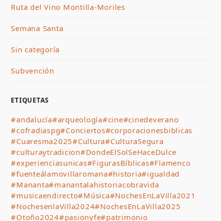
Ruta del Vino Montilla-Moriles
Semana Santa
Sin categoría
Subvención
ETIQUETAS
#andalucía
#arqueología
#cine
#cinedeverano
#cofradiaspg
#Conciertos
#corporacionesbiblicas
#Cuaresma2025
#Cultura
#CulturaSegura
#culturaytradicion
#DondeElSolSeHaceDulce
#experienciasunicas
#FigurasBíblicas
#Flamenco
#fuenteálamovillaromana
#historia
#igualdad
#Mananta
#manantalahistoriacobravida
#musicaendirecto
#Música
#NochesEnLaVilla2021
#NochesenlaVilla2024
#NochesEnLaVilla2025
#Otoño2024
#pasionyfe
#patrimonio