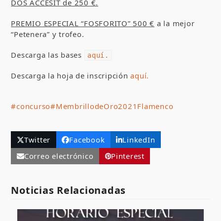
DOS ACCÉSIT de 250 €.
PREMIO ESPECIAL “FOSFORITO” 500 €
a la mejor
“Petenera” y trofeo.
Descarga las bases
aquí.
Descarga la hoja de inscripción
aquí.
#concurso
#MembrillodeOro2021
Flamenco
Twitter
Facebook
LinkedIn
Correo electrónico
Pinterest
Noticias Relacionadas