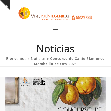
Skip
Show
to
notice
content
Open
Close
mobile
mobile
Noticias
menu
menu
Bienvenida
»
Noticias
»
Concurso de Cante Flamenco
Membrillo de Oro 2021