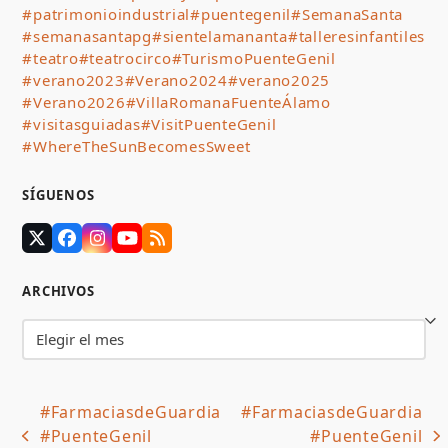
#patrimonioindustrial
#puentegenil
#SemanaSanta
#semanasantapg
#sientelamananta
#talleresinfantiles
#teatro
#teatrocirco
#TurismoPuenteGenil
#verano2023
#Verano2024
#verano2025
#Verano2026
#VillaRomanaFuenteÁlamo
#visitasguiadas
#VisitPuenteGenil
#WhereTheSunBecomesSweet
SÍGUENOS
Twitter
Facebook
Instagram
YouTube
RSS
(deprecated)
ARCHIVOS
Archivos
#FarmaciasdeGuardia
#FarmaciasdeGuardia
#PuenteGenil
#PuenteGenil
previous
next