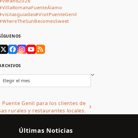
#Verano2026
#VillaRomanaFuenteÁlamo
#visitasguiadas
#VisitPuenteGenil
#WhereTheSunBecomesSweet
SÍGUENOS
Twitter
Facebook
Instagram
YouTube
RSS
(deprecated)
ARCHIVOS
Archivos
 Puente Genil para los clientes de
sas rurales y restaurantes locales.
Últimas Noticias