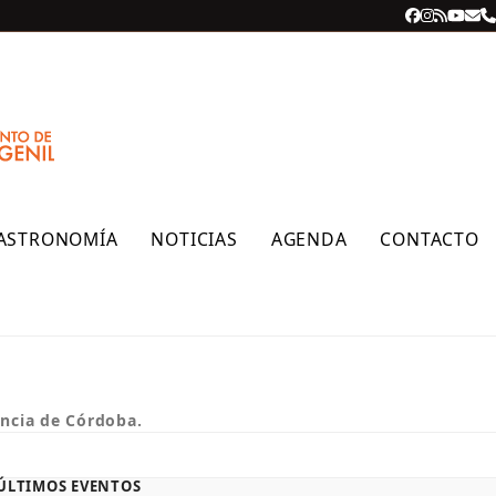
Facebook
Instagra
RSS
YouT
Cor
T
ele
ASTRONOMÍA
NOTICIAS
AGENDA
CONTACTO
incia de Córdoba.
ÚLTIMOS EVENTOS