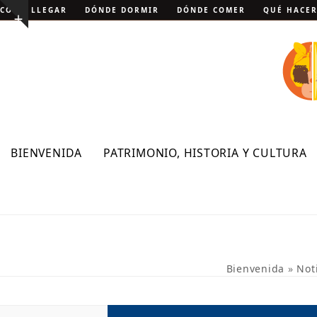
Skip
CÓMO LLEGAR
DÓNDE DORMIR
DÓNDE COMER
QUÉ HACE
Show
to
notice
content
BIENVENIDA
PATRIMONIO, HISTORIA Y CULTURA
Bienvenida
»
Not