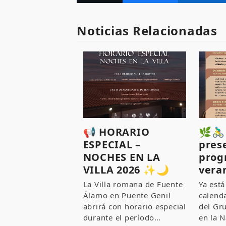
Noticias Relacionadas
📢 HORARIO
🌿🚴‍
ESPECIAL –
pres
NOCHES EN LA
prog
VILLA 2026 ✨🌙
vera
La Villa romana de Fuente
Ya está
Álamo en Puente Genil
calenda
abrirá con horario especial
del Gr
durante el período…
en la N