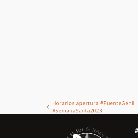
Horarios apertura #PuenteGenil
previous
#SemanaSanta2023.
post: