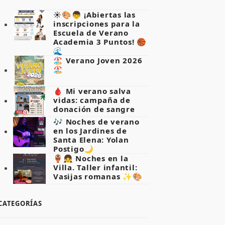
☀️🎨👦 ¡Abiertas las
inscripciones para la
Escuela de Verano
Academia 3 Puntos! 🏀
🌊
🏖️ Verano Joven 2026
🏖️
🩸 Mi verano salva
vidas: campaña de
donación de sangre
🎶 Noches de verano
en los Jardines de
Santa Elena: Yolan
Postigo🌙
🏺👧 Noches en la
Villa. Taller infantil:
Vasijas romanas ✨🎨
CATEGORÍAS