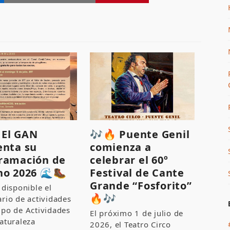
♂️ El GAN
🎶🔥 Puente Genil
enta su
comienza a
ramación de
celebrar el 60º
no 2026 🌊🥾
Festival de Cante
Grande “Fosforito”
 disponible el
🔥🎶
rio de actividades
upo de Actividades
El próximo 1 de julio de
aturaleza
2026, el Teatro Circo