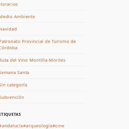
Horarios
Medio Ambiente
Navidad
Patronato Provincial de Turismo de
Córdoba
Ruta del Vino Montilla-Moriles
Semana Santa
Sin categoría
Subvención
ETIQUETAS
#andalucía
#arqueología
#cine