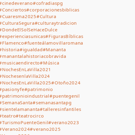
#cinedeverano
#cofradiaspg
#Conciertos
#corporacionesbiblicas
#Cuaresma2025
#Cultura
#CulturaSegura
#culturaytradicion
#DondeElSolSeHaceDulce
#experienciasunicas
#FigurasBíblicas
#Flamenco
#fuenteálamovillaromana
#historia
#igualdad
#Mananta
#manantalahistoriacobravida
#musicaendirecto
#Música
#NochesEnLaVilla2021
#NochesenlaVilla2024
#NochesEnLaVilla2025
#Otoño2024
#pasionyfe
#patrimonio
#patrimonioindustrial
#puentegenil
#SemanaSanta
#semanasantapg
#sientelamananta
#talleresinfantiles
#teatro
#teatrocirco
#TurismoPuenteGenil
#verano2023
#Verano2024
#verano2025